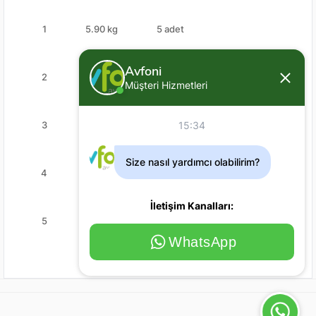
1
5.90 kg
5 adet
Avfoni
2
8.17 kg
5 adet
Müşteri Hizmetleri
3
8.17 kg
5 adet
15:34
Size nasıl yardımcı olabilirim?
4
11.79 kg
3 adet
İletişim Kanalları:
5
11.79 kg
3 adet
WhatsApp