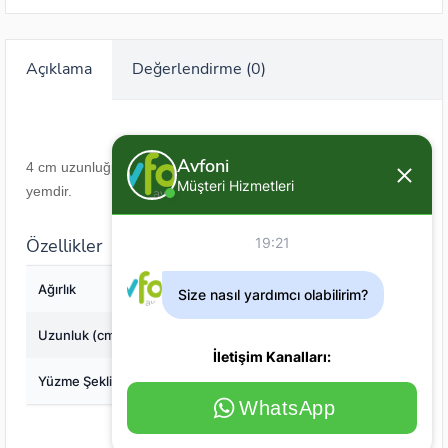
Açıklama
Değerlendirme (0)
Avfoni
4 cm uzunluğunda, 3 gr ağırlığında ve 3 m dalara sahip maket
Müşteri Hizmetleri
yemdir.
Özellikler
19:21
Ağırlık
3
Size nasıl yardımcı olabilirim?
Uzunluk (cm)
4
İletişim Kanalları:
Yüzme Şekli
Yüzen (Floating)
WhatsApp