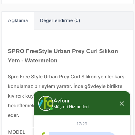
Açıklama
Değerlendirme (0)
SPRO FreeStyle Urban Prey Curl Silikon
Yem - Watermelon
Spro Free Style Urban Prey Curl Silikon yemler karşı
konulamaz bir eylem yaratır. İnce gövdeyle birlikte
kıvırcık kuyruk yapısı, büyük levrek ve zanderleri
Avfoni
hedeflemek için mükemmel bir akışkanlıkla hareket
Müşteri Hizmetleri
eder.
17:29
MODEL
SPRO FreeStyle Urban Prey Curl