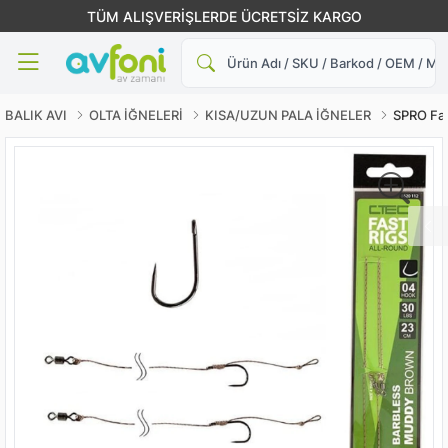
TÜM ALIŞVERİŞLERDE ÜCRETSİZ KARGO
Ara
BALIK AVI
OLTA İĞNELERİ
KISA/UZUN PALA İĞNELER
SPRO Fas