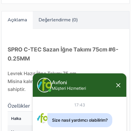
Açıklama
Değerlendirme (0)
SPRO C-TEC Sazan İğne Takımı 75cm #6-
0.25MM
Levrek Hazır İğne Takımı 75 cm
Misina kalınlığı 0,25 mm ve #6 numara iğneye
Avfoni
Müşteri Hizmetleri
sahiptir.
Özellikler
17:43
Halka
Var
Size nasıl yardımcı olabilirim?