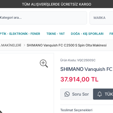
TÜM ALIŞVERİŞLERDE ÜCRETSİZ KARGO
PTİK - ELEKTRONİK - FENER
TEKNE - YAT
DOĞA - KIŞ SPORLARI
FI
A MAKİNELERİ
SHIMANO Vanquish FC C2500 S Spin Olta Makinesi
Ürün Kodu:
VQC2500SC
Vanquish FC 
SHIMANO
37.914,00 TL
Soru Sor
TÜK
Teslimat Seçenekleri