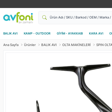
Ara
BALIK AVI
KAMP - OUTDOOR
GİYİM - AYAKKABI
KARA AVI
O
Ana Sayfa
Ürünler
BALIK AVI
OLTA MAKİNELERİ
SPIN OLT