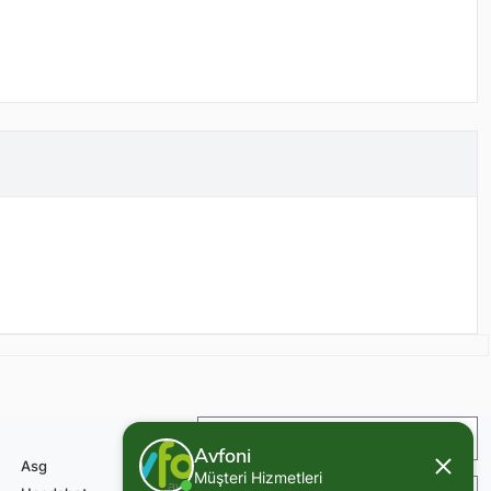
İade ve Değişim
Avfoni
Asg
Müşteri Hizmetleri