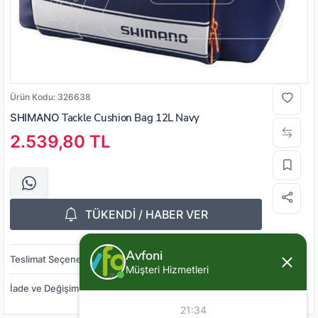
Ürün Kodu:
326638
SHIMANO
Tackle Cushion Bag 12L Navy
2.539,80 TL
TÜKENDİ / HABER VER
Avfoni
Teslimat Seçenekleri
Müşteri Hizmetleri
İade ve Değişim
21:34