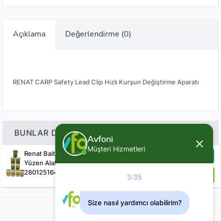
Açıklama
Değerlendirme (0)
RENAT CARP Safety Lead Clip Hızlı Kurşun Değiştirme Aparatı
BUNLAR DA ILGINIZI ÇEKEBILIR
Avfoni
Müşteri Hizmetleri
Renat Baits Trout Bait Peynir Kokulu
244
,80 TL
15%
Yüzen Alabalık Hamuru
2801251640
3:35
Size nasıl yardımcı olabilirim?