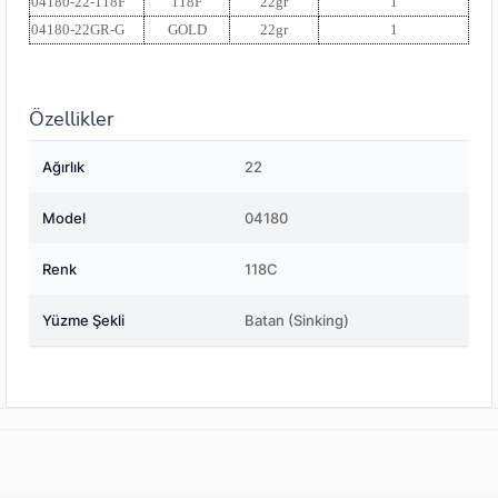
04180-22-118F
118F
22gr
1
04180-22GR-G
GOLD
22gr
1
Özellikler
Ağırlık
22
Model
04180
Renk
118C
Yüzme Şekli
Batan (Sinking)