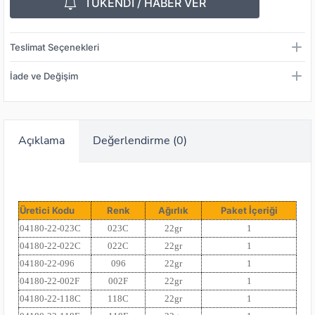
TÜKENDİ / HABER VER
Teslimat Seçenekleri
İade ve Değişim
Açıklama
Değerlendirme (0)
Üretici Kodu
Renk
Ağırlık
Paket İçeriği
04180-22-023C
023C
22gr
1
04180-22-022C
022C
22gr
1
04180-22-096
096
22gr
1
04180-22-002F
002F
22gr
1
04180-22-118C
118C
22gr
1