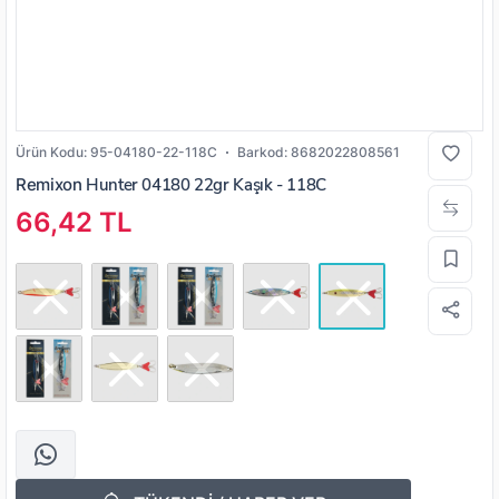
Ürün Kodu:
95-04180-22-118C
Barkod:
8682022808561
Remixon
Hunter 04180 22gr Kaşık - 118C
66,42 TL