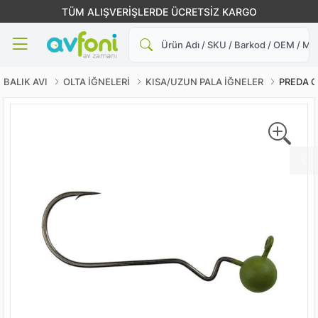
TÜM ALIŞVERİŞLERDE ÜCRETSİZ KARGO
Ara
BALIK AVI
OLTA İĞNELERİ
KISA/UZUN PALA İĞNELER
PREDA G