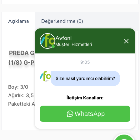
Açıklama
Değerlendirme (0)
Avfoni
Müşteri Hizmetleri
PREDA GAMA SkipGapSHAKY-H 3/0-3.5g
(1/8) G-Pump1/4
9:05
Size nasıl yardımcı olabilirim?
Boy: 3/0
Ağırlık: 3,5 gram
İletişim Kanalları:
Paketteki Adedi: 4 adet
WhatsApp