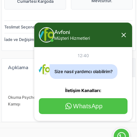
Mevcuttur.
Cumartesi Kargoda
Teslimat Seçenekleri
Avfoni
Müşteri Hizmetleri
İade ve Değişim
12:40
Açıklama
Değerlendirme (0)
Size nasıl yardımcı olabilirim?
İletişim Kanalları:
Okuma Psycho Stick Game 243cm Ex-Fast 15-40gr 2 Parça Olta
Kamışı
WhatsApp