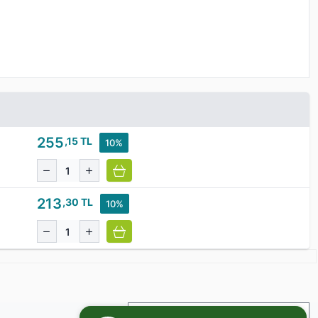
255
,15 TL
10%
213
,30 TL
10%
İade ve Değişim