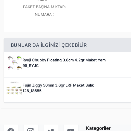
PAKET BAŞINA MİKTAR:
NUMARA :
BUNLAR DA ILGINIZI ÇEKEBILIR
Ryuji Chubby Floating 3.8cm 4.2gr Maket Yem
95_RYJC
Fujin Ziggy 50mm 3.6gr LRF Maket Balık
128_18655
Kategoriler