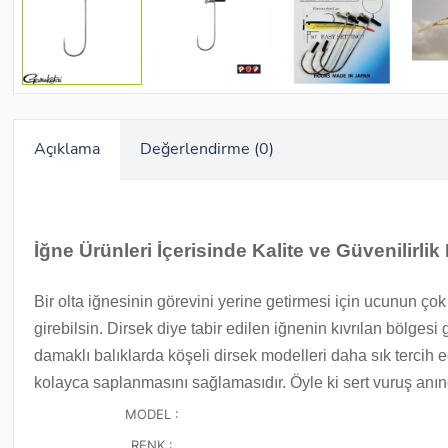
Açıklama
Değerlendirme (0)
İğne Ürünleri İçerisinde Kalite ve Güvenilirli
Bir olta iğnesinin görevini yerine getirmesi için ucunun ço
girebilsin. Dirsek diye tabir edilen iğnenin kıvrılan bölges
damaklı balıklarda köşeli dirsek modelleri daha sık tercih 
kolayca saplanmasını sağlamasıdır. Öyle ki sert vuruş an
MODEL :
RENK :