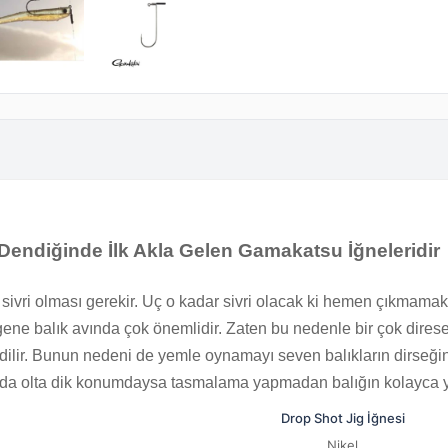
k Dendiğinde İlk Akla Gelen Gamakatsu İğneleridir
k sivri olması gerekir. Uç o kadar sivri olacak ki hemen çıkmama
i gene balık avında çok önemlidir. Zaten bu nedenle bir çok direse
edilir. Bunun nedeni de yemle oynamayı seven balıkların dirseğin
ında olta dik konumdaysa tasmalama yapmadan balığın kolayca y
Drop Shot Jig İğnesi
Nikel