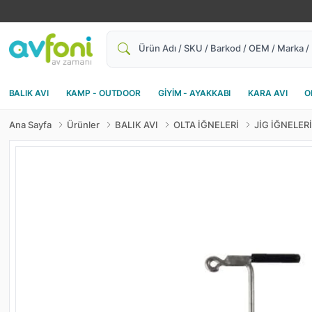
Ara
BALIK AVI
KAMP - OUTDOOR
GİYİM - AYAKKABI
KARA AVI
O
Ana Sayfa
Ürünler
BALIK AVI
OLTA İĞNELERİ
JİG İĞNELERİ