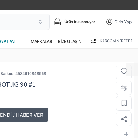
Giriş Yap
Ürün bulunmuyor
KARGOM NEREDE?
MARKALAR
BIZE ULAŞIN
RSAT AVI
Barkod:
4534910848958
T JIG 90 #1
ENDİ / HABER VER