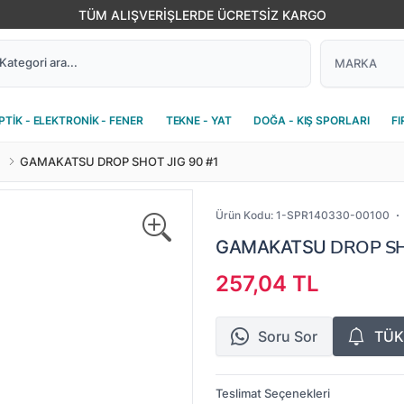
TÜM ALIŞVERİŞLERDE ÜCRETSİZ KARGO
PTİK - ELEKTRONİK - FENER
TEKNE - YAT
DOĞA - KIŞ SPORLARI
FI
GAMAKATSU DROP SHOT JIG 90 #1
Ürün Kodu:
1-SPR140330-00100
DROP SHO
GAMAKATSU
257,04 TL
Soru Sor
TÜK
Teslimat Seçenekleri