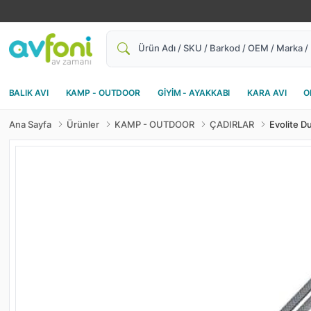
Ara
BALIK AVI
KAMP - OUTDOOR
GİYİM - AYAKKABI
KARA AVI
O
Ana Sayfa
Ürünler
KAMP - OUTDOOR
ÇADIRLAR
Evolite D