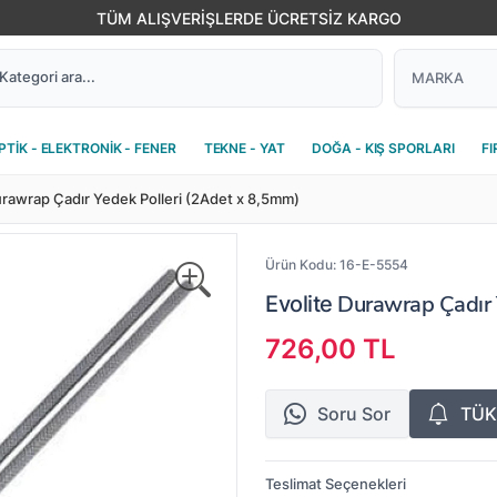
TÜM ALIŞVERİŞLERDE ÜCRETSİZ KARGO
PTİK - ELEKTRONİK - FENER
TEKNE - YAT
DOĞA - KIŞ SPORLARI
FI
urawrap Çadır Yedek Polleri (2Adet x 8,5mm)
Ürün Kodu:
16-E-5554
Durawrap Çadır 
Evolite
726,00 TL
Soru Sor
TÜK
Teslimat Seçenekleri