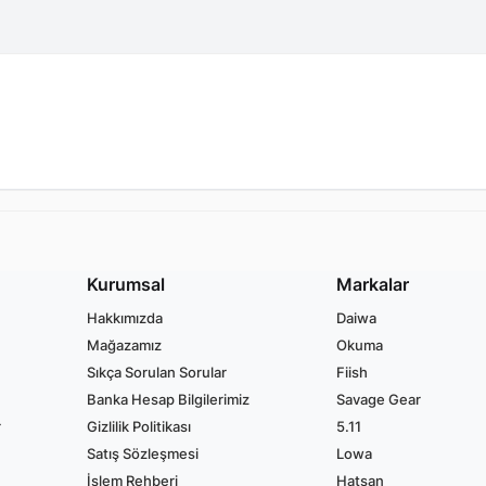
Kurumsal
Markalar
Hakkımızda
Daiwa
Mağazamız
Okuma
Sıkça Sorulan Sorular
Fiish
Banka Hesap Bilgilerimiz
Savage Gear
r
Gizlilik Politikası
5.11
Satış Sözleşmesi
Lowa
İşlem Rehberi
Hatsan