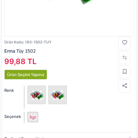
Ürün Kodu:
193-1502-TUY
Erma
Tüy 1502
99,88 TL
Ürün Seçimi Yapınız
Renk
Seçenek
5gr