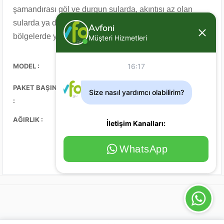
şamandırası göl ve durgun sularda, akıntısı az olan
sularda ya da sakin deniz koylarında veya sığ
Avfoni
bölgelerde yapılan olta avcılıklarında kullanılmaktadır.
Müşteri Hizmetleri
MODEL :
16:17
New Competition Şamandıra 16-06
PAKET BAŞINA MİKTAR
Size nasıl yardımcı olabilirim?
10
:
AĞIRLIK :
1,5 gr
İletişim Kanalları:
WhatsApp