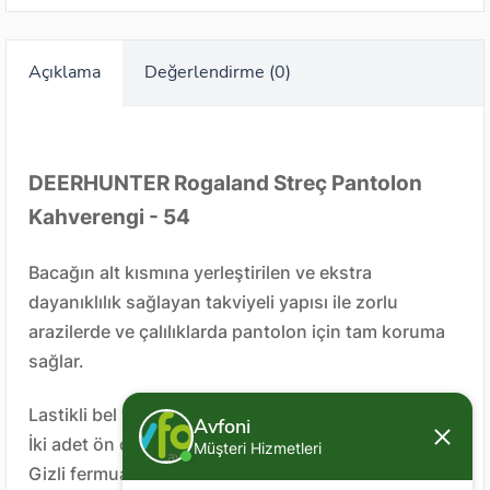
Açıklama
Değerlendirme (0)
DEERHUNTER Rogaland Streç Pantolon
Kahverengi - 54
Bacağın alt kısmına yerleştirilen ve ekstra
dayanıklılık sağlayan takviyeli yapısı ile zorlu
arazilerde ve çalılıklarda pantolon için tam koruma
sağlar.
Lastikli bel yapısı,
Avfoni
İki adet ön cep,
Müşteri Hizmetleri
Gizli fermuarlı ön ve arka cepler,