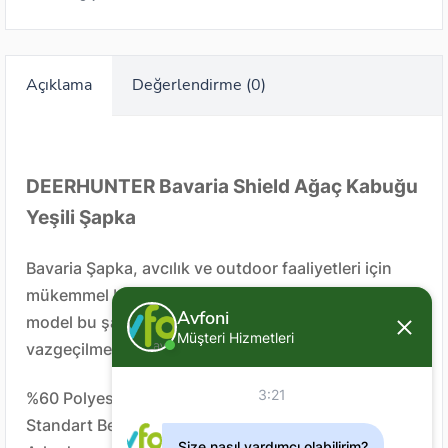
Açıklama
Değerlendirme (0)
DEERHUNTER Bavaria Shield Ağaç Kabuğu
Yeşili Şapka
Bavaria Şapka, avcılık ve outdoor faaliyetleri için
mükemmel bir seçimdir. Nefes alabilen bu klasik
Avfoni
model bu şapka, ayarlanabilir boyutuyla
Müşteri Hizmetleri
vazgeçilmez tercihiniz olacaktır.
3:21
%60 Polyester, %40 Pamuk
Standart Beden
Size nasıl yardımcı olabilirim?