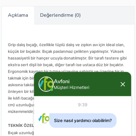
Açıklama
Değerlendirme (0)
Grip dalış bıçağı, özellikle tüplü dalış ve zıpkın avı için ideal olan,
küçük bir bıçakdır. Bıçak paslanmaz çelikten yapılmıştır. Yüksek
hassasiyetli bir hançer ucuyla donatılmıştır. Bir tarafı testere gibi
ekstra sert dişli bir bıçak, diğer tarafı ise ustaca düz bir bıçaktır.
Ergonomik kaymaz bir tutma yüzeyine sahiptir ve üzerine bir ip
takmak için bir delik bulunur (ip dahil değildir). Bıçak, BCD omuz
Avfoni
askısına takılabilen bir kılıfla birlikte gelir. Kılıfın düşmesini
Müşteri Hizmetleri
önleyen bir kilit mekanizması bulunur. İki adet lastik kayış (dahil)
ile kılıfı bacağınıza veya kolunuza sabitleyebilirsiniz. 20 inç (50.8
9:39
cm) uzunluğundaki kayışlarla zıpkın avı veya tüplü dalış için
mükemmeldir; ana bıçak veya yedek olarak kullanılabilir.
Size nasıl yardımcı olabilirim?
TEKNİK ÖZELLİKLER
Bıçak uzunluğu: 8,1 cm - 3,1 inç