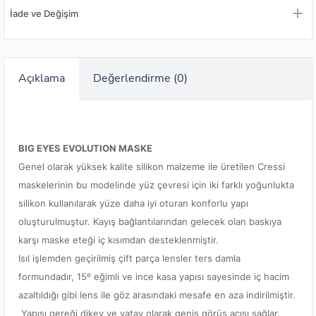
İade ve Değişim
Açıklama
Değerlendirme (0)
BIG EYES EVOLUTION MASKE
Genel olarak yüksek kalite silikon malzeme ile üretilen Cressi
maskelerinin bu modelinde yüz çevresi için iki farklı yoğunlukta
silikon kullanılarak yüze daha iyi oturan konforlu yapı
oluşturulmuştur. Kayış bağlantılarından gelecek olan baskıya
karşı maske eteği iç kısımdan desteklenmiştir.
Isıl işlemden geçirilmiş çift parça lensler ters damla
formundadır, 15º eğimli ve ince kasa yapısı sayesinde iç hacim
azaltıldığı gibi lens ile göz arasındaki mesafe en aza indirilmiştir.
Yapısı gereği dikey ve yatay olarak geniş görüş açısı sağlar.