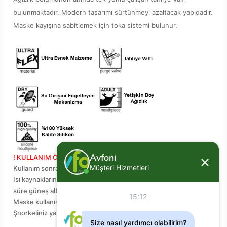
bulunmaktadır. Modern tasarımı sürtünmeyi azaltacak yapıdadır.
Maske kayışına sabitlemek için toka sistemi bulunur.
Avfoni
! KULLANIM ÖNERİLERİ !
Müşteri Hizmetleri
Kullanım sonrası tatlı su ile durulayınız.
Isı kaynaklarından uzak yerde muhafaza ediniz ve ürünün uzun
süre güneş altında kalmamasına dikkat ediniz.
15:12
Maske kullanırken yüzünüz suya dönük şekilde suya atlamayınız.
Şnorkeliniz yapısı gereği sol tarafta kullanıma uygundur.
Size nasıl yardımcı olabilirim?