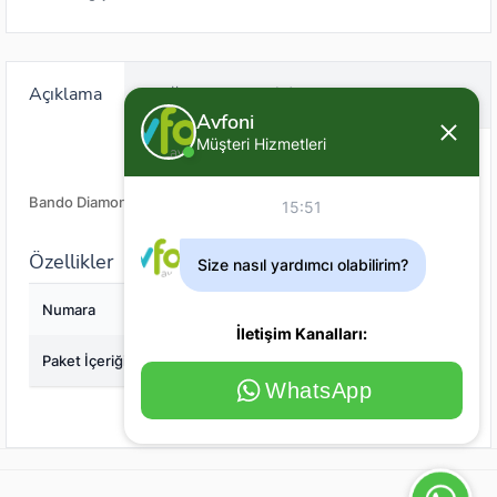
Açıklama
Değerlendirme (0)
Avfoni
Müşteri Hizmetleri
Bando Diamond Eye Impressed Olta Fırdöndüsü 8061 10lu
15:51
Özellikler
Size nasıl yardımcı olabilirim?
Numara
2/0
İletişim Kanalları:
Paket İçeriği
10
WhatsApp