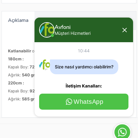
Açıklama
Değerlendirme (0)
Avfoni
Müşteri Hizmetleri
10:44
Katlanabilir
olması sayesinde taşıma kolaylığı sağlar.
180cm :
Size nasıl yardımcı olabilirim?
Kapalı Boy:
72cm
Ağırlık:
540
gram
220cm :
İletişim Kanalları:
Kapalı Boy:
92cm
Ağırlık:
585 gram
WhatsApp