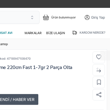
Giriş Yap
Ürün bulunmuyor
KARGOM NEREDE?
MARKALAR
BIZE ULAŞIN
RSAT AVI
amışı
kod:
4718947108470
me 220cm Fast 1-7gr 2 Parça Olta
ENDİ / HABER VER