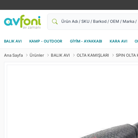
Ara
BALIK AVI
KAMP - OUTDOOR
GİYİM - AYAKKABI
KARA AVI
O
Ana Sayfa
Ürünler
BALIK AVI
OLTA KAMIŞLARI
SPIN OLTA