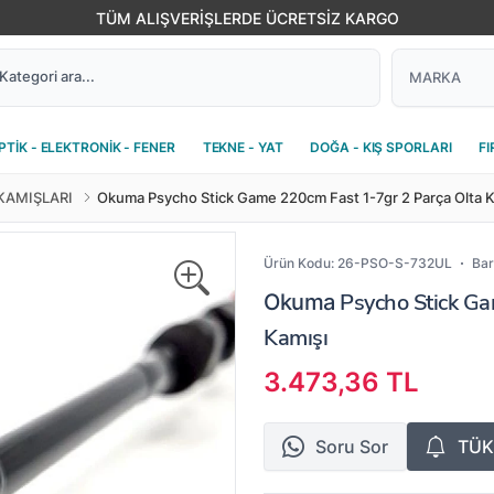
TÜM ALIŞVERİŞLERDE ÜCRETSİZ KARGO
PTİK - ELEKTRONİK - FENER
TEKNE - YAT
DOĞA - KIŞ SPORLARI
FI
 KAMIŞLARI
Okuma Psycho Stick Game 220cm Fast 1-7gr 2 Parça Olta K
Ürün Kodu:
26-PSO-S-732UL
Bar
Psycho Stick Ga
Okuma
Kamışı
3.473,36 TL
Soru Sor
TÜK