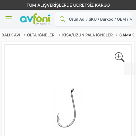
TÜM ALIŞVERİŞLERDE ÜCRETSİZ KARGO
Ara
BALIK AVI
OLTA İĞNELERİ
KISA/UZUN PALA İĞNELER
GAMAKATS