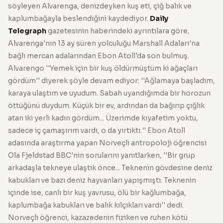
söyleyen Alvarenga, denizdeyken kuş eti, çiğ balık ve
kaplumbağayla beslendiğini kaydediyor.
Daily
Telegraph
gazetesinin haberindeki ayrıntılara göre,
Alvarenga'nın 13 ay süren yolculuğu Marshall Adaları'na
bağlı mercan adalarından Ebon Atoll'da son bulmuş.
Alvarengo ''Yemek için bir kuş öldürmüştüm ki ağaçları
gördüm'' diyerek şöyle devam ediyor: ''Ağlamaya başladım,
karaya ulaştım ve uyudum. Sabah uyandığımda bir horozun
öttüğünü duydum. Küçük bir ev, ardından da bağırıp çığlık
atan iki yerli kadın gördüm... Üzerimde kıyafetim yoktu,
sadece iç çamaşırım vardı, o da yırtıktı.'' Ebon Atoll
adasında araştırma yapan Norveçli antropoloji öğrencisi
Ola Fjeldstad BBC'nin sorularını yanıtlarken, ''Bir grup
arkadaşla tekneye ulaştık önce... Teknenin gövdesine deniz
kabukları ve bazı deniz hayvanları yapışmıştı. Teknenin
içinde ise, canlı bir kuş yavrusu, ölü bir kağlumbağa,
kaplumbağa kabukları ve balık kılçıkları vardı'' dedi.
Norveçli öğrenci, kazazedenin fiziken ve ruhen kötü