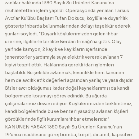
zanlılar hakkında 1380 Sayılı Su Ürünleri Kanunu'na
muhalefetten işlem yapıldı. Operasyonda yer alan Tarsus
Avcılar Kulübü Başkanı Tufan Dokucu, köylülere duyarlılık
gösterip ihbarda bulunmalarından dolayı teşekkür ederek
şunları söyledi, "Duyarlı köylülerimizden gelen ihbar
üzerine, ilgililerle birlikte Berdan Irmağı'na gittik. Olay
yerinde kamyon, 2 kayık ve kayıkların içerisinde
jeneratörler yardımıyla suya elektrik vererek avlanan 7
kişiyi tespit ettik. Haklarında gerekli idari işlemleri
başlatıldı. Bu şekilde avlanmak, kesinlikle hem kanunen
hem de avcılık etik değerleri açısından yanlış ve yasa dışıdır.
Bizler avcı olduğumuz kadar doğal kaynaklarımızı da kendi
bölgemizde korumayı görev edindik. Bu uğurda
çalışmalarımız devam ediyor. Köylülerimizden beklentimiz,
kendi bölgelerinde bu ve benzeri yasadışı avlanan kişileri
gördüklerinde ilgili kurumlara ihbar etmeleridir."
KANUNEN YASAK 1380 Sayılı Su Ürünleri Kanunu'nun
19'uncu maddesine göre; bomba, torpil, dinamit, kapsül ve