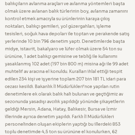
balıkçıların avlanma araçları ve avlanma yöntemleri başta
olmak üzere avlanan balık türlerinin boy, avlanma zamanını
kontrol etmek amacıyla su ürünlerinin karaya çıkış
noktaları, balıkçı gemileri, yol güzergahları, işleme
tesisleri, soğuk hava depoları ile toptan ve perakende satış
yerlerinde 10 bin 796 denetim yaptı. Denetimlerde başta
midye, istavrit, bakalyaro ve lüfer olmak üzere 54 ton su
ürününe, 1 adet balıkçı gemisine ve tebliğ ile kullanımı
yasaklanmış 102 adet (197 bin 800 m) misina ağı ile 99 adet
muhtelif av aracına el konuldu. Kuralları ihlal ettiği tespit
edilen 234 kişi ve işyerine toplam 207 bin 181 TL idari para
cezası kesildi. Bakanlık İl Müdürlükleri’nce yapılan rutin
denetimlere ek olarak balık hali bulunan ve geçtiğimiz av
sezonunda yasadışı avcılık yapıldığı yönünde şikayetlerin
geldiği Mersin, Adana, Hatay, Balıkesir, Bursa ve İzmir
illerinde ayrıca denetim yapıldı. Farklı İl Müdürlükleri
personelinden oluşan ekiplerin yaptığı bu illerdeki 853
toplu denetimde 4,5 ton su ürününe el konulurken, 62