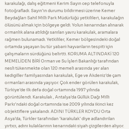
karakulağı, dalış eğitmeni Kerim Sayın cep telefonuyla
fotoğrafladı. Sayın'ın durumu bildirmesi üzerine Kemer
Beydağları Sahil Milli Park Müdürlüğü yetkilileri, karakulağın
ölüsünü almak için bölgeye geldi. Yolun kenarından alınarak
ormanlık alana atıldığı sanılan yavru karakulak, aramalara
rağmen bulunamadı. Yetkililer, Kemer bölgesindeki doğal
ortamda yaşayan bu tür yabani hayvanların tespiti için
çalışmaların sürdüğünü belirtti. KORUMA ALTINDAKİ 120
MEMELİDEN BİRİ Orman ve Su İşleri Bakanlığı tarafından
nesli tükenmekte olan 120 memeli arasında yer alan
kedigiller familyasından karakulak, Ege ve Akdeniz'de çam
ormanları arasında yaşıyor. Çok ender görülen karakulak,
Türkiye'de ilk defa doğal ortamında 1997 yılında
görüntülendi. Karakulak , Antalya'da Güllük Dağı Milli
Parkı'ndaki doğal ortamında ise 2009 yılında ikinci kez
objektiflere yakalandı. ADINI TÜRKLER KOYDU Orta
Asya'da, Türkler tarafından 'karakulak' diye adlandırılan
yırtıcı, adını kulaklarının kenarındaki siyah çizgilerden alıyor.