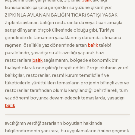
konusundaki çarpıcı gerçekler su yüzüne çıkarılıyor.
ZIPKINLA AVLANAN BALIĞIN TİCARİ SATIŞI YASAK
Zıpkınla avlanan balığın restoranlarda veya ticari amaçla
satışı dünyanın birçok ülkesinde olduğu gibi, Türkiye
genelinde de tamamen yasaklanmış durumda olmasına
rağmen, özellikle yaz döneminde artan
balık
talebi
paralelinde, yasadışı su altı avcılığı yaparak bazı
restoranlara
balık
sağlamanın, bölgede ekonomik bir
faaliyet olarak öne çıktığı tespit edildi. Proje ekibinin yerel
balıkçılar, restoranlar, resmi kurum temsilcileri ve
tüketicilerle yürüttükleri temasların projenin bilinçli avcı ve
restoranlar tarafından olumlu karşılandığı belirtilerek, tüm
yaz dönemi boyunca devam edecek temaslarda, yasadışı
balık
avcılığının verdiği zararların boyutları hakkında
bilgilendirmenin yanı sıra, bu uygulamaların önüne geçmek