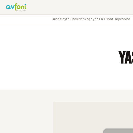
Ana Sayfa
›
Haberler
›
Yaşayan En Tuhaf Hayvanlar
Ya