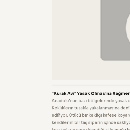
“Kurak Avı” Yasak Olmasına Rağmen,
Anadolu’nun bazı bölgelerinde yasak old
Kekliklerin tuzakla yakalanmasına den
ediliyor. Ötücü bir kekliği kafese koya
kendilerini bir taş siperin içinde saklı
kurakçıların yere döşediği at kuyruğu k