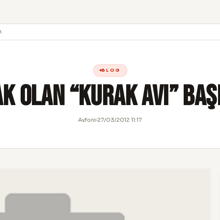
ı.
BLOG
k Olan “Kurak Avı” baş
Avfoni
27/03/2012 11:17