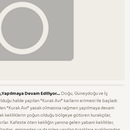
Yapılmaya Devam Ediliyor...
Doğu, Güneydoğu ve İç
uğu halde yapılan “Kurak Avı” karların erimesi ile başladı.
ilen “Kurak Avı” yasak olmasına rağmen yapılmaya devam
rak kekliklerin yoğun olduğu bölgeye götüren kurakçılar,
yorlar. Kafeste öten kekliğin yanına gelen yabani keklikler,
ılından, misinadan ya da iplen yapılan tuzaklara ayaklarından