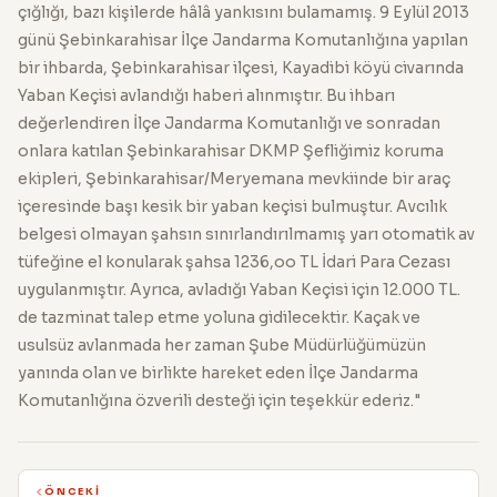
çığlığı, bazı kişilerde hâlâ yankısını bulamamış. 9 Eylül 2013
günü Şebinkarahisar İlçe Jandarma Komutanlığına yapılan
bir ihbarda, Şebinkarahisar ilçesi, Kayadibi köyü civarında
Yaban Keçisi avlandığı haberi alınmıştır. Bu ihbarı
değerlendiren İlçe Jandarma Komutanlığı ve sonradan
onlara katılan Şebinkarahisar DKMP Şefliğimiz koruma
ekipleri, Şebinkarahisar/Meryemana mevkiinde bir araç
içeresinde başı kesik bir yaban keçisi bulmuştur. Avcılık
belgesi olmayan şahsın sınırlandırılmamış yarı otomatik av
tüfeğine el konularak şahsa 1236,oo TL İdari Para Cezası
uygulanmıştır. Ayrıca, avladığı Yaban Keçisi için 12.000 TL.
de tazminat talep etme yoluna gidilecektir. Kaçak ve
usulsüz avlanmada her zaman Şube Müdürlüğümüzün
yanında olan ve birlikte hareket eden İlçe Jandarma
Komutanlığına özverili desteği için teşekkür ederiz."
ÖNCEKI