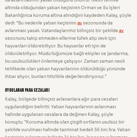
altında olduğundan yaban keçisinin Orman ve Su İşleri
Bakanlığınca koruma altına alındığını kaydeden Kalay, şöyle
dedi: "Bu nedenle yaban keçisinin
av
sezonunda da
avlanması yasak. Vatandaşlarımız bilinçsiz bir şekilde
av
sezonunu takip etmeden ellerine tüfek alıp zevk için
hayvanları öldürebiliyor. Bu hayvanlar eti için de
öldürülebiliyor. Müdürlüğümüze bağlı ekipler ve jandarma,
bu usulsüzlükleri önlemeye çalışıyor. Zaman zaman nesli
tehlikede olan yaban hayvanlarının öldürüldüğü yönünde
ihbar alıyor, bunları titizlikle değerlendiriyoruz."
Uygulanan para cezaları
Kalay, bölgede bilinçsiz avlananlara ağır para cezaları
uygulandığını belirtti. Yaban hayvanlarının avlanması
halinde uygulanan cezalara da değinen Kalay, şöyle
konuştu: "Koruma altında olan çizgili sırtlanın usulsüz bir
şekilde vurulması halinde tazminat bedeli 35 bin lira. Yaban