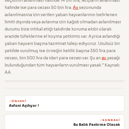
keçisinin avlanması halinde 14 bin lira, leoparın avlanması
halinde ise para cezası 50 bin lira.
Av
sezonunda
avlanılmasına izin verilen yaban hayvanlarının belirlenen
limiti dışında veya avlanma izin kağıdı olmadan avlanılması
durumu bize intikal etiği takdirde koruma ekibi olarak
arazide tüfeklerine el koyma yetkimiz var. Ayrıca avlandığı
yaban hayvanı başına tazminat talep ediyoruz. Usulsüz bir
şekilde vurulmuş ise örneğin keklik başına 350 lira para
cezası, bin 500 lira da idari para cezası var. Şu an
av
yasağı
bulunduğundan tüm hayvanların vurulması yasak." Kaynak:
AA
ÖNCEKI
Avfoni Açılıyor !
SONRAKI
Bu Balık Pastırma Olacak