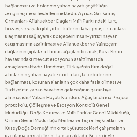
bağlanması ve bölgenin yaban hayatı çeşitliliğin
zenginleşmesi hedeflenmektedir. Ayrıca, Sarıkamış
Ormanları-Allahuekber Dağları Milli Parkı’ndaki kurt,
bozayı, ve vaşak gibi yırtıcı türlerin daha geniş ormanlara
ulaşmasını sağlayarak bölgedeki insan-yırtıcı hayvan
çatışmasının azaltılması ve Allahuekber ve Yalnızçam
dağlarının çıplak sırtlarının ağaçlandırılarak, Kura Nehri
havzasındaki mevcut erozyonun azaltılması da
amaçlanmaktadır. Ümidimiz, Türkiye’nin tüm doğal
alanlarının yaban hayatı koridorlarıyla birbirlerine
bağlanması, korunan alanların çok daha fazla olması ve
Türkiye’nin yaban hayatının geleceğinin garantiye
alınmasıdır.” Yaban Hayatı Koridoru Ağaçlandırma Projesi
protokolü, Çölleşme ve Erozyon Kontrolü Genel
Müdürlüğü, Doğa Koruma ve Milli Parklar Genel Müdürlüğü,
Orman Genel Müdürlüğü Merkez ve Taşra Teşkilatları ve
KuzeyDoğa Derneği’nin ortak yürütecekleri çalışmaların
uygulama prensiplerini kapsamaktadır. Bu projeyle,