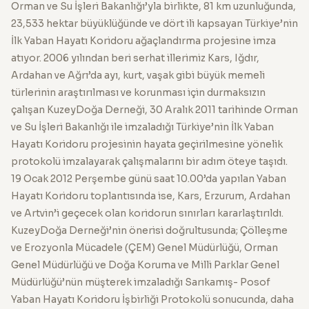
Orman ve Su İşleri Bakanlığı’yla birlikte, 81 km uzunluğunda,
23,533 hektar büyüklüğünde ve dört ili kapsayan Türkiye’nin
İlk Yaban Hayatı Koridoru ağaçlandırma projesine imza
atıyor. 2006 yılından beri serhat illerimiz Kars, Iğdır,
Ardahan ve Ağrı’da ayı, kurt, vaşak gibi büyük memeli
türlerinin araştırılması ve korunması için durmaksızın
çalışan KuzeyDoğa Derneği, 30 Aralık 2011 tarihinde Orman
ve Su İşleri Bakanlığı ile imzaladığı Türkiye’nin İlk Yaban
Hayatı Koridoru projesinin hayata geçirilmesine yönelik
protokolü imzalayarak çalışmalarını bir adım öteye taşıdı.
19 Ocak 2012 Perşembe günü saat 10.00’da yapılan Yaban
Hayatı Koridoru toplantısında ise, Kars, Erzurum, Ardahan
ve Artvin’i geçecek olan koridorun sınırları kararlaştırıldı.
KuzeyDoğa Derneği’nin önerisi doğrultusunda; Çölleşme
ve Erozyonla Mücadele (ÇEM) Genel Müdürlüğü, Orman
Genel Müdürlüğü ve Doğa Koruma ve Milli Parklar Genel
Müdürlüğü’nün müşterek imzaladığı Sarıkamış- Posof
Yaban Hayatı Koridoru İşbirliği Protokolü sonucunda, daha