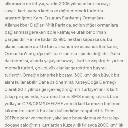
ülkemizde de ihtiyaç vardır. 2006 yılından beri bozayı,
vaşak, kurt, yaban kedisi ve diğer memeli türlerini
araştırdığımız Kars-Erzurum Sarıkamış Ormanları-
Allahuekber Dağları Milli Parkı da, acilen diğer ormanlara
bağlanması gereken izole kalmış ve ufak bir orman
parçasıdır. Her ne kadar 22,980 hektarı kapsasa da, bu
alanın sadece dörtte biri ormandır ve esasında Sarıkamış
Ormanları’nın çoğu milli park sınırları içinde değildir. Daha
da önemlisi, alanda yaşayan bozayı, kurt ve vaşak gibi yırtıcı
memeli türleri, çok büyük alanlar gerektiren bayrak
türlerdir. Örneğin bir erkek bozayı, 300 km²’den büyük bir
alanı kullanabilir. Daha da önemlisi, KuzeyDoğa Derneği
olarak 2011 yılında gerçekleştirdiğimiz Türkiye’nin ilk kurt
takip projesinde, koordinatlarını SMS mesajı olarak bize
yollayan GPS/GSM/UHF/VHF vericili kurtlarımızın binlerce
kilometre karelik bir alanı kullandığını tespit ettik. Ekim
2011’de zarar vermeden yakalayıp boyunlarına verici takıp
doğaya saldığımız kurtlardan Kuzey, ilk iki ayda 2000 km²’lik