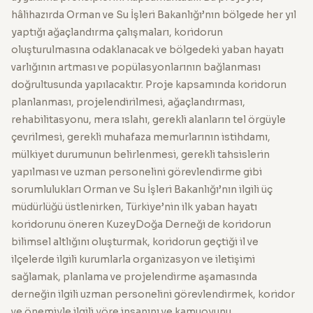
hâlihazırda Orman ve Su İşleri Bakanlığı’nın bölgede her yıl
yaptığı ağaçlandırma çalışmaları, koridorun
oluşturulmasına odaklanacak ve bölgedeki yaban hayatı
varlığının artması ve popülasyonlarının bağlanması
doğrultusunda yapılacaktır. Proje kapsamında koridorun
planlanması, projelendirilmesi, ağaçlandırması,
rehabilitasyonu, mera ıslahı, gerekli alanların tel örgüyle
çevrilmesi, gerekli muhafaza memurlarının istihdamı,
mülkiyet durumunun belirlenmesi, gerekli tahsislerin
yapılması ve uzman personelini görevlendirme gibi
sorumlulukları Orman ve Su İşleri Bakanlığı’nın ilgili üç
müdürlüğü üstlenirken, Türkiye’nin ilk yaban hayatı
koridorunu öneren KuzeyDoğa Derneği de koridorun
bilimsel altlığını oluşturmak, koridorun geçtiği il ve
ilçelerde ilgili kurumlarla organizasyon ve iletişimi
sağlamak, planlama ve projelendirme aşamasında
derneğin ilgili uzman personelini görevlendirmek, koridor
ve önemiyle ilgili yöre insanını ve kamuoyunu