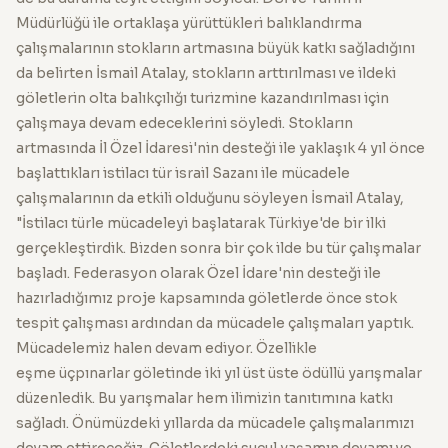
Müdürlüğü ile ortaklaşa yürüttükleri balıklandırma
çalışmalarının stokların artmasına büyük katkı sağladığını
da belirten İsmail Atalay, stokların arttırılması ve ildeki
göletlerin olta balıkçılığı turizmine kazandırılması için
çalışmaya devam edeceklerini söyledi. Stokların
artmasında İl Özel İdaresi'nin desteği ile yaklaşık 4 yıl önce
başlattıkları istilacı tür israil Sazanı ile mücadele
çalışmalarının da etkili olduğunu söyleyen İsmail Atalay,
"İstilacı türle mücadeleyi başlatarak Türkiye'de bir ilki
gerçekleştirdik. Bizden sonra bir çok ilde bu tür çalışmalar
başladı. Federasyon olarak Özel İdare'nin desteği ile
hazırladığımız proje kapsamında göletlerde önce stok
tespit çalışması ardından da mücadele çalışmaları yaptık.
Mücadelemiz halen devam ediyor. Özellikle
eşme üçpınarlar göletinde iki yıl üst üste ödüllü yarışmalar
düzenledik. Bu yarışmalar hem ilimizin tanıtımına katkı
sağladı. Önümüzdeki yıllarda da mücadele çalışmalarımızı
devam ettireceğiz. Göletlerdeki sucul yaşamın devamı ve