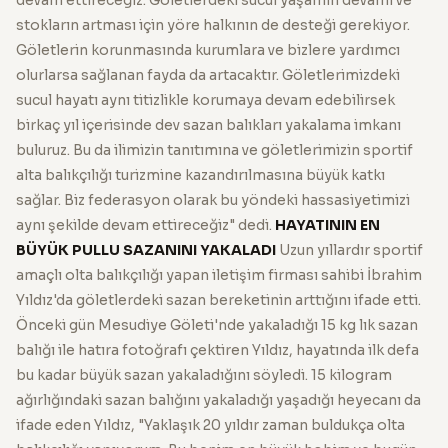
stokların artması için yöre halkının de desteği gerekiyor.
Göletlerin korunmasında kurumlara ve bizlere yardımcı
olurlarsa sağlanan fayda da artacaktır. Göletlerimizdeki
sucul hayatı aynı titizlikle korumaya devam edebilirsek
birkaç yıl içerisinde dev sazan balıkları yakalama imkanı
buluruz. Bu da ilimizin tanıtımına ve göletlerimizin sportif
alta balıkçılığı turizmine kazandırılmasına büyük katkı
sağlar. Biz federasyon olarak bu yöndeki hassasiyetimizi
aynı şekilde devam ettireceğiz" dedi.
HAYATININ EN
BÜYÜK PULLU SAZANINI YAKALADI
Uzun yıllardır sportif
amaçlı olta balıkçılığı yapan iletişim firması sahibi İbrahim
Yıldız'da göletlerdeki sazan bereketinin arttığını ifade etti.
Önceki gün Mesudiye Göleti'nde yakaladığı 15 kg lık sazan
balığı ile hatıra fotoğrafı çektiren Yıldız, hayatında ilk defa
bu kadar büyük sazan yakaladığını söyledi. 15 kilogram
ağırlığındaki sazan balığını yakaladığı yaşadığı heyecanı da
ifade eden Yıldız, "Yaklaşık 20 yıldır zaman buldukça olta