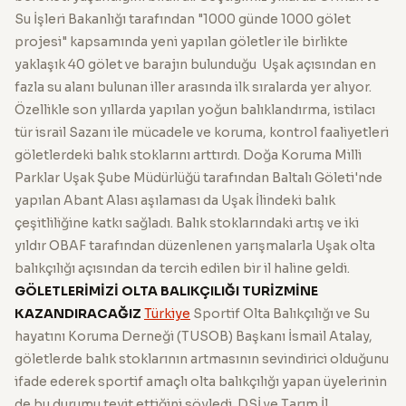
Su İşleri Bakanlığı tarafından "1000 günde 1000 gölet
projesi" kapsamında yeni yapılan göletler ile birlikte
yaklaşık 40 gölet ve barajın bulunduğu Uşak açısından en
fazla su alanı bulunan iller arasında ilk sıralarda yer alıyor.
Özellikle son yıllarda yapılan yoğun balıklandırma, istilacı
tür israil Sazanı ile mücadele ve koruma, kontrol faaliyetleri
göletlerdeki balık stoklarını arttırdı. Doğa Koruma Milli
Parklar Uşak Şube Müdürlüğü tarafından Baltalı Göleti'nde
yapılan Abant Alası aşılaması da Uşak İlindeki balık
çeşitliliğine katkı sağladı. Balık stoklarındaki artış ve iki
yıldır OBAF tarafından düzenlenen yarışmalarla Uşak olta
balıkçılığı açısından da tercih edilen bir il haline geldi.
GÖLETLERİMİZİ OLTA BALIKÇILIĞI TURİZMİNE
KAZANDIRACAĞIZ
Türkiye
Sportif Olta Balıkçılığı ve Su
hayatını Koruma Derneği (TUSOB) Başkanı İsmail Atalay,
göletlerde balık stoklarının artmasının sevindirici olduğunu
ifade ederek sportif amaçlı olta balıkçılığı yapan üyelerinin
de bu durumu teyit ettiğini söyledi. DSİ ve Tarım İl