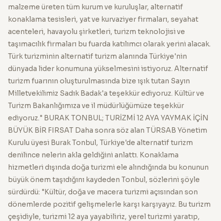
malzeme üreten tüm kurum ve kuruluşlar, alternatif
konaklama tesisleri, yat ve kurvaziyer firmaları, seyahat
acenteleri, havayolu şirketleri, turizm teknolojisi ve
taşımacılık firmaları bu fuarda katılımcı olarak yerini alacak.
Türk turizminin alternatif turizm alanında Türkiye'nin
dünyada lider konumuna yükselmesini istiyoruz. Alternatif
turizm fuarının oluşturulmasında bize ışık tutan Sayın
Milletvekilimiz Sadık Badak'a teşekkür ediyoruz. Kültür ve
Turizm Bakanlığımıza ve il müdürlüğümüze teşekkür
ediyoruz." BURAK TONBUL; TURİZMİ 12 AYA YAYMAK İÇİN
BÜYÜK BİR FIRSAT Daha sonra söz alan TÜRSAB Yönetim
Kurulu üyesi Burak Tonbul, Türkiye'de alternatif turizm
denilince nelerin akla geldiğini anlattı. Konaklama
hizmetleri dışında doğa turizmi ele alındığında bu konunun
büyük önem taşıdığını kaydeden Tonbul, sözlerini şöyle
sürdürdü: "Kültür, doğa ve macera turizmi açısından son
dönemlerde pozitif gelişmelerle karşı karşıyayız. Bu turizm
çeşidiyle, turizmi 12 aya yayabiliriz, yerel turizmi yaratıp,