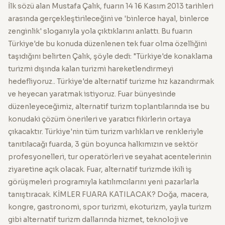
İlk sözü alan Mustafa Çalık, fuarın 14 16 Kasım 2013 tarihleri
arasında gerçekleştirileceğini ve 'binlerce hayal, binlerce
zenginlik' sloganıyla yola çıktıklarını anlattı. Bu fuarın
Türkiye'de bu konuda düzenlenen tek fuar olma özelliğini
taşıdığını belirten Çalık, şöyle dedi: "Türkiye'de konaklama
turizmi dışında kalan turizmi hareketlendirmeyi
hedefliyoruz.. Türkiye'de alternatif turizme hız kazandırmak
ve heyecan yaratmak istiyoruz. Fuar bünyesinde
düzenleyeceğimiz, alternatif turizm toplantılarında ise bu
konudaki çözüm önerileri ve yaratıcı fikirlerin ortaya
çıkacaktır. Türkiye'nin tüm turizm varlıkları ve renkleriyle
tanıtılacağı fuarda, 3 gün boyunca halkımızın ve sektör
profesyonelleri, tur operatörleri ve seyahat acentelerinin
ziyaretine açık olacak. Fuar, alternatif turizmde ikili iş
görüşmeleri programıyla katılımcılarını yeni pazarlarla
tanıştıracak. KİMLER FUARA KATILACAK? Doğa, macera,
kongre, gastronomi, spor turizmi, ekoturizm, yayla turizm
gibi alternatif turizm dallarında hizmet, teknoloji ve