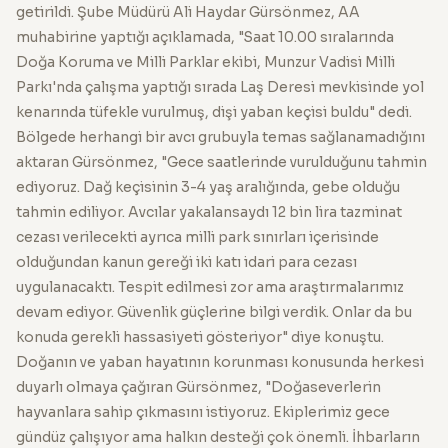
getirildi. Şube Müdürü Ali Haydar Gürsönmez, AA
muhabirine yaptığı açıklamada, "Saat 10.00 sıralarında
Doğa Koruma ve Milli Parklar ekibi, Munzur Vadisi Milli
Parkı'nda çalışma yaptığı sırada Laş Deresi mevkisinde yol
kenarında tüfekle vurulmuş, dişi yaban keçisi buldu" dedi.
Bölgede herhangi bir avcı grubuyla temas sağlanamadığını
aktaran Gürsönmez, "Gece saatlerinde vurulduğunu tahmin
ediyoruz. Dağ keçisinin 3-4 yaş aralığında, gebe olduğu
tahmin ediliyor. Avcılar yakalansaydı 12 bin lira tazminat
cezası verilecekti ayrıca milli park sınırları içerisinde
olduğundan kanun gereği iki katı idari para cezası
uygulanacaktı. Tespit edilmesi zor ama araştırmalarımız
devam ediyor. Güvenlik güçlerine bilgi verdik. Onlar da bu
konuda gerekli hassasiyeti gösteriyor" diye konuştu.
Doğanın ve yaban hayatının korunması konusunda herkesi
duyarlı olmaya çağıran Gürsönmez, "Doğaseverlerin
hayvanlara sahip çıkmasını istiyoruz. Ekiplerimiz gece
gündüz çalışıyor ama halkın desteği çok önemli. İhbarların