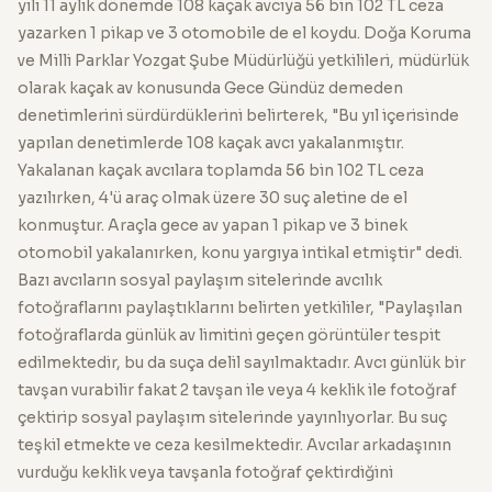
yılı 11 aylık dönemde 108 kaçak avcıya 56 bin 102 TL ceza
yazarken 1 pikap ve 3 otomobile de el koydu. Doğa Koruma
ve Milli Parklar Yozgat Şube Müdürlüğü yetkilileri, müdürlük
olarak kaçak av konusunda Gece Gündüz demeden
denetimlerini sürdürdüklerini belirterek, "Bu yıl içerisinde
yapılan denetimlerde 108 kaçak avcı yakalanmıştır.
Yakalanan kaçak avcılara toplamda 56 bin 102 TL ceza
yazılırken, 4'ü araç olmak üzere 30 suç aletine de el
konmuştur. Araçla gece av yapan 1 pikap ve 3 binek
otomobil yakalanırken, konu yargıya intikal etmiştir" dedi.
Bazı avcıların sosyal paylaşım sitelerinde avcılık
fotoğraflarını paylaştıklarını belirten yetkililer, "Paylaşılan
fotoğraflarda günlük av limitini geçen görüntüler tespit
edilmektedir, bu da suça delil sayılmaktadır. Avcı günlük bir
tavşan vurabilir fakat 2 tavşan ile veya 4 keklik ile fotoğraf
çektirip sosyal paylaşım sitelerinde yayınlıyorlar. Bu suç
teşkil etmekte ve ceza kesilmektedir. Avcılar arkadaşının
vurduğu keklik veya tavşanla fotoğraf çektirdiğini