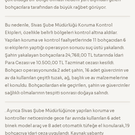
bohçacılara tarafından da büyük rağbet görüyor.
Bu nedenle, Sivas Şube Müdürlüğü Koruma Kontrol
Ekipleri, özelikle belirli bölgeleri kontrol altına aldılar.
Yapılan koruma ve kontrol faaliyetlerinde 11 bohçacıdan 6
sı ekiplerin yaptığı operasyon sonucu suç üstü yakalandı.
Şahin yakalayan bohçacılara 24,768,00 TL tutarında İdari
Para Cezası ve 10.500,00 TL Tazminat cezası kesildi.
Bohçacı operasyonunda.2 adet şahin, 16 adet güvercinin ve
av da kullanılan çeşitli tuzak, ağ, başlık ve av malzemelerine
el konuldu. Bohçacılardan ele geçirilen, şahin ve güvercinler
sağlıklı olmalarının tespiti sonrası doğaya salındı.
. Ayrıca Sivas Şube Müdürlüğünce yapılan koruma ve
kontroller neticesinde gece far avında kullanılan 6 adet
binek model araç ve 8 adet otomatik tüfeğe el konularak,19
bohçacıya idari ceza uygulandı. Kaynak:yabantv