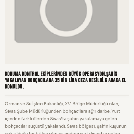
Koruma Kontrol Ekiplerinden büyük operasyon.Şahin
yakalayan bohçacılara 35 bin lira ceza kesildi.6 Araca el
konuldu.
Orman ve Su İşleri Bakanlığı, XV. Bölge Müdürlüğü olan,
Sivas Şube Müdürlüğünden bohçacılara ağır darbe. Yurt
içinden farklı illerden Sivas’ta şahin yakalamaya gelen
bohçacılar suçüstü yakalandı. Sivas bölgesi, şahin kuşunun
çok olduğu bir bölge olması nedeni yurt dışından gelen