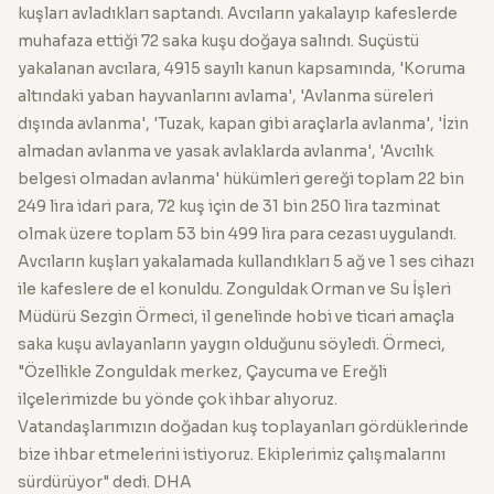
kuşları avladıkları saptandı. Avcıların yakalayıp kafeslerde
muhafaza ettiği 72 saka kuşu doğaya salındı. Suçüstü
yakalanan avcılara, 4915 sayılı kanun kapsamında, 'Koruma
altındaki yaban hayvanlarını avlama', 'Avlanma süreleri
dışında avlanma', 'Tuzak, kapan gibi araçlarla avlanma', 'İzin
almadan avlanma ve yasak avlaklarda avlanma', 'Avcılık
belgesi olmadan avlanma' hükümleri gereği toplam 22 bin
249 lira idari para, 72 kuş için de 31 bin 250 lira tazminat
olmak üzere toplam 53 bin 499 lira para cezası uygulandı.
Avcıların kuşları yakalamada kullandıkları 5 ağ ve 1 ses cihazı
ile kafeslere de el konuldu. Zonguldak Orman ve Su İşleri
Müdürü Sezgin Örmeci, il genelinde hobi ve ticari amaçla
saka kuşu avlayanların yaygın olduğunu söyledi. Örmeci,
"Özellikle Zonguldak merkez, Çaycuma ve Ereğli
ilçelerimizde bu yönde çok ihbar alıyoruz.
Vatandaşlarımızın doğadan kuş toplayanları gördüklerinde
bize ihbar etmelerini istiyoruz. Ekiplerimiz çalışmalarını
sürdürüyor" dedi. DHA