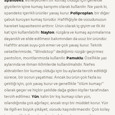
Spandeks
; esneyebilen bir kumaş olduğu için genelde
giysilerin içine kumaş karışımı olarak kullanılır. Ne yazık ki,
spandeks içerikli ürünler yavaş kurur.
Poliproplan
; bir diğer
çabuk kuruyan kumaş türüdür. Hafifliğiyle de vücudunuzun
hareket kapasitesini arttırır. Ürün olarak iç giyim ve ilk iki
kat için kullanılabilir.
Naylon
; rüzgâra ve kumaş aşınmalarına
dayanıklı ve elde edilmesi bakımından da ucuz bir üründür.
Hafiftir ancak suyu çok emer ve çok yavaş kurur. Teknik
ceketlerimizde, ''Windstop'' dediğimiz rüzgâr geçirmez
pantolon, montlarımızda kullanılır.
Pamuklu
; Özellikle yaz
aylarında ve ılıman iklimlerde kullanılmalıdır. Nefes
aldırabilen bir kumaş olduğu için bu aylarda tercih edildiği
sürece, bir sorun yaşatmaz. Ancak bu ürün çok fazla su
çektiği için, çok yavaş kurur ve genellikle ''ölüm kumaşı''
olarak geçer ve hiçbir şekilde dağa giden kişiler tarafından
tercih edilmez.
Yün
; kalın bir kış kumaşı olan yün,
ıslandığında çok ağırlaşır, ancak ısıyı bir müddet korur. Yün
ile ilgili en büyük şikâyet, vücudu kaşındırmasıdır. Çok kolay