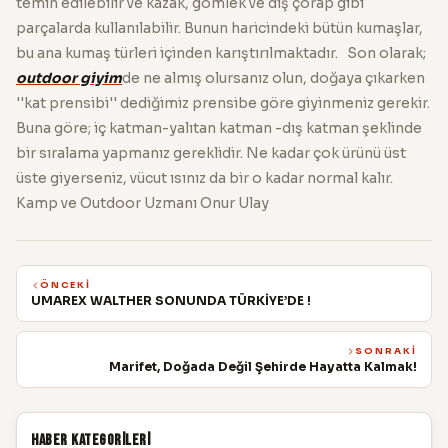
temin edilebilir ve kazak, gömlek ve dış çorap gibi
parçalarda kullanılabilir. Bunun haricindeki bütün kumaşlar,
bu ana kumaş türleri içinden karıştırılmaktadır. Son olarak;
outdoor giyim
de ne almış olursanız olun, doğaya çıkarken
''kat prensibi'' dediğimiz prensibe göre giyinmeniz gerekir.
Buna göre; iç katman-yalıtan katman -dış katman şeklinde
bir sıralama yapmanız gereklidir. Ne kadar çok ürünü üst
üste giyerseniz, vücut ısınız da bir o kadar normal kalır.
Kamp ve Outdoor Uzmanı Onur Ulay
ÖNCEKI
UMAREX WALTHER SONUNDA TÜRKİYE’DE !
SONRAKI
Marifet, Doğada Değil Şehirde Hayatta Kalmak!
Haber Kategorileri