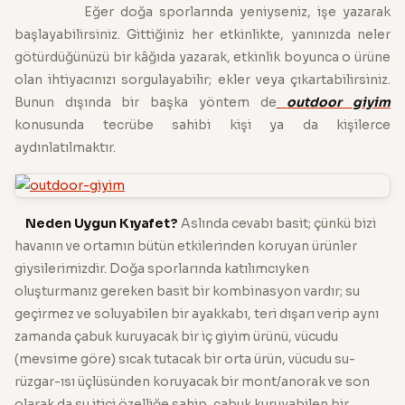
Eğer doğa sporlarında yeniyseniz, işe yazarak
başlayabilirsiniz. Gittiğiniz her etkinlikte, yanınızda neler
götürdüğünüzü bir kâğıda yazarak, etkinlik boyunca o ürüne
olan ihtiyacınızı sorgulayabilir; ekler veya çıkartabilirsiniz.
Bunun dışında bir başka yöntem de
outdoor giyim
konusunda tecrübe sahibi kişi ya da kişilerce
aydınlatılmaktır.
Neden Uygun Kıyafet?
Aslında cevabı basit; çünkü bizi
havanın ve ortamın bütün etkilerinden koruyan ürünler
giysilerimizdir. Doğa sporlarında katılımcıyken
oluşturmanız gereken basit bir kombinasyon vardır; su
geçirmez ve soluyabilen bir ayakkabı, teri dışarı verip aynı
zamanda çabuk kuruyacak bir iç giyim ürünü, vücudu
(mevsime göre) sıcak tutacak bir orta ürün, vücudu su-
rüzgar-ısı üçlüsünden koruyacak bir mont/anorak ve son
olarak da su itici özelliğe sahip, çabuk kuruyabilen bir