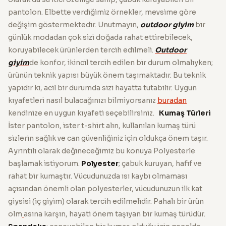
pantolon. Elbette verdiğimiz örnekler, mevsime göre
değişim göstermektedir. Unutmayın,
outdoor giyim
bir
günlük modadan çok sizi doğada rahat ettirebilecek,
koruyabilecek ürünlerden tercih edilmeli.
Outdoor
giyim
de konfor, ikincil tercih edilen bir durum olmalıyken;
ürünün teknik yapısı büyük önem taşımaktadır. Bu teknik
yapıdır ki, acil bir durumda sizi hayatta tutabilir. Uygun
kıyafetleri nasıl bulacağınızı bilmiyorsanız
buradan
kendinize en uygun kıyafeti seçebilirsiniz.
Kumaş Türleri
İster pantolon, ister t-shirt alın, kullanılan kumaş türü
sizlerin sağlık ve can güvenliğiniz için oldukça önem taşır.
Ayrıntılı olarak değineceğimiz bu konuya Polyesterle
başlamak istiyorum.
Polyester
; çabuk kuruyan, hafif ve
rahat bir kumaştır. Vücudunuzda ısı kaybı olmaması
açısından önemli olan polyesterler, vücudunuzun ilk kat
giysisi (iç giyim) olarak tercih edilmelidir. Pahalı bir ürün
olm
asına karşın, hayati önem taşıyan bir kumaş türüdür.