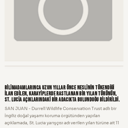
Bilimadamlarınca uzun yıllar önce neslinin tükendiği
ilan edilen, Karayiplerde rastlanan bir yılan türünün,
St. Lucia açıklarındaki bir adacıkta bulunduğu bildirildi.
SAN JUAN - Durrell Wildlife Conservation Trust adlı bir
İngiliz doğal yaşamı koruma örgütünden yapılan
açıklamada, St. Lucia yarışçısı adı verilen yılan türüne ait 11