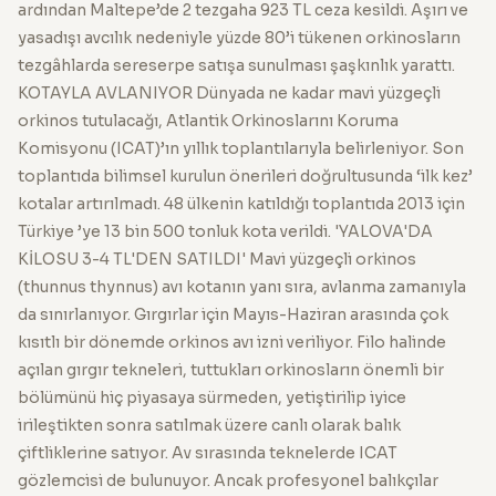
ardından Maltepe’de 2 tezgaha 923 TL ceza kesildi. Aşırı ve
yasadışı avcılık nedeniyle yüzde 80’i tükenen orkinosların
tezgâhlarda sereserpe satışa sunulması şaşkınlık yarattı.
KOTAYLA AVLANIYOR Dünyada ne kadar mavi yüzgeçli
orkinos tutulacağı, Atlantik Orkinoslarını Koruma
Komisyonu (ICAT)’ın yıllık toplantılarıyla belirleniyor. Son
toplantıda bilimsel kurulun önerileri doğrultusunda ‘ilk kez’
kotalar artırılmadı. 48 ülkenin katıldığı toplantıda 2013 için
Türkiye ’ye 13 bin 500 tonluk kota verildi. 'YALOVA'DA
KİLOSU 3-4 TL'DEN SATILDI' Mavi yüzgeçli orkinos
(thunnus thynnus) avı kotanın yanı sıra, avlanma zamanıyla
da sınırlanıyor. Gırgırlar için Mayıs-Haziran arasında çok
kısıtlı bir dönemde orkinos avı izni veriliyor. Filo halinde
açılan gırgır tekneleri, tuttukları orkinosların önemli bir
bölümünü hiç piyasaya sürmeden, yetiştirilip iyice
irileştikten sonra satılmak üzere canlı olarak balık
çiftliklerine satıyor. Av sırasında teknelerde ICAT
gözlemcisi de bulunuyor. Ancak profesyonel balıkçılar