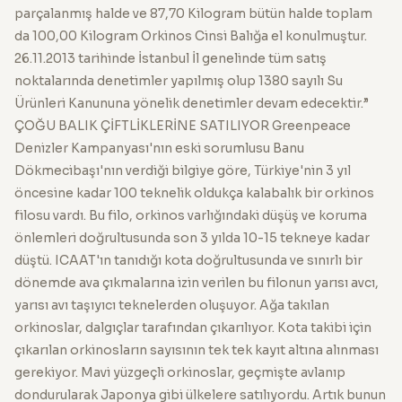
parçalanmış halde ve 87,70 Kilogram bütün halde toplam
da 100,00 Kilogram Orkinos Cinsi Balığa el konulmuştur.
26.11.2013 tarihinde İstanbul İl genelinde tüm satış
noktalarında denetimler yapılmış olup 1380 sayılı Su
Ürünleri Kanununa yönelik denetimler devam edecektir.”
ÇOĞU BALIK ÇİFTLİKLERİNE SATILIYOR Greenpeace
Denizler Kampanyası'nın eski sorumlusu Banu
Dökmecibaşı'nın verdiği bilgiye göre, Türkiye'nin 3 yıl
öncesine kadar 100 teknelik oldukça kalabalık bir orkinos
filosu vardı. Bu filo, orkinos varlığındaki düşüş ve koruma
önlemleri doğrultusunda son 3 yılda 10-15 tekneye kadar
düştü. ICAAT'ın tanıdığı kota doğrultusunda ve sınırlı bir
dönemde ava çıkmalarına izin verilen bu filonun yarısı avcı,
yarısı avı taşıyıcı teknelerden oluşuyor. Ağa takılan
orkinoslar, dalgıçlar tarafından çıkarılıyor. Kota takibi için
çıkarılan orkinosların sayısının tek tek kayıt altına alınması
gerekiyor. Mavi yüzgeçli orkinoslar, geçmişte avlanıp
dondurularak Japonya gibi ülkelere satılıyordu. Artık bunun