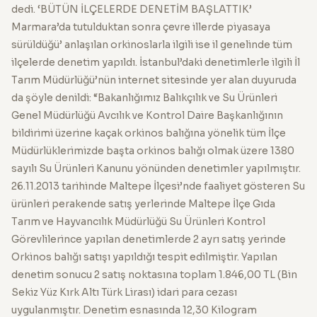
dedi. ‘BÜTÜN İLÇELERDE DENETİM BAŞLATTIK’
Marmara’da tutulduktan sonra çevre illerde piyasaya
sürüldüğü’ anlaşılan orkinoslarla ilgili ise il genelinde tüm
ilçelerde denetim yapıldı. İstanbul’daki denetimlerle ilgili İl
Tarım Müdürlüğü’nün internet sitesinde yer alan duyuruda
da şöyle denildi: “Bakanlığımız Balıkçılık ve Su Ürünleri
Genel Müdürlüğü Avcılık ve Kontrol Daire Başkanlığının
bildirimi üzerine kaçak orkinos balığına yönelik tüm İlçe
Müdürlüklerimizde başta orkinos balığı olmak üzere 1380
sayılı Su Ürünleri Kanunu yönünden denetimler yapılmıştır.
26.11.2013 tarihinde Maltepe İlçesi’nde faaliyet gösteren Su
ürünleri perakende satış yerlerinde Maltepe İlçe Gıda
Tarım ve Hayvancılık Müdürlüğü Su Ürünleri Kontrol
Görevlilerince yapılan denetimlerde 2 ayrı satış yerinde
Orkinos balığı satışı yapıldığı tespit edilmiştir. Yapılan
denetim sonucu 2 satış noktasına toplam 1.846,00 TL (Bin
Sekiz Yüz Kırk Altı Türk Lirası) idari para cezası
uygulanmıştır. Denetim esnasında 12,30 Kilogram