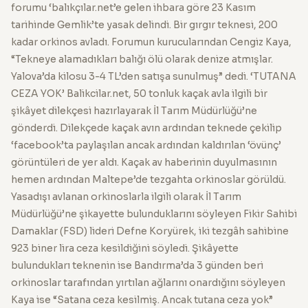
forumu ‘balıkçılar.net’e gelen ihbara göre 23 Kasım
tarihinde Gemlik’te yasak delindi. Bir gırgır teknesi, 200
kadar orkinos avladı. Forumun kurucularından Cengiz Kaya,
“Tekneye alamadıkları balığı ölü olarak denize atmışlar.
Yalova’da kilosu 3-4 TL’den satışa sunulmuş” dedi. ‘TUTANA
CEZA YOK’ Balikcilar.net, 50 tonluk kaçak avla ilgili bir
şikâyet dilekçesi hazırlayarak İl Tarım Müdürlüğü’ne
gönderdi. Dilekçede kaçak avın ardından teknede çekilip
‘facebook’ta paylaşılan ancak ardından kaldırılan ‘övünç’
görüntüleri de yer aldı. Kaçak av haberinin duyulmasının
hemen ardından Maltepe’de tezgahta orkinoslar görüldü.
Yasadışı avlanan orkinoslarla ilgili olarak İl Tarım
Müdürlüğü’ne şikayette bulunduklarını söyleyen Fikir Sahibi
Damaklar (FSD) lideri Defne Koryürek, iki tezgâh sahibine
923 biner lira ceza kesildiğini söyledi. Şikâyette
bulundukları teknenin ise Bandırma’da 3 günden beri
orkinoslar tarafından yırtılan ağlarını onardığını söyleyen
Kaya ise “Satana ceza kesilmiş. Ancak tutana ceza yok”