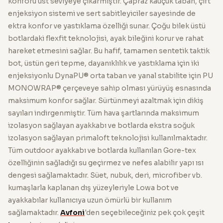
konforu üst seviyeye çıkarmıştır. Çapraz kauçuk taban, çift
enjeksiyon sistemi ve sert sabitleyiciler sayesinde de
ektra konfor ve yastıklama özelliği sunar. Çoğu bilek üstü
botlardaki flexfit teknolojisi, ayak bileğini korur ve rahat
hareket etmesini sağlar. Bu hafif, tamamen sentetik taktik
bot, üstün geri tepme, dayanıklılık ve yastıklama için iki
enjeksiyonlu DynaPU® orta taban ve yanal stabilite için PU
MONOWRAP® çerçeveye sahip olması yürüyüş esnasında
maksimum konfor sağlar. Sürtünmeyi azaltmak için dikiş
sayıları indirgenmiştir. Tüm hava şartlarında maksimum
izolasyon sağlayan ayakkabı ve botlarda ekstra soğuk
izolasyon sağlayan primaloft teknolojisi kullanılmaktadır.
Tüm outdoor ayakkabı ve botlarda kullanılan Gore-tex
özelliğinin sağladığı su geçirmez ve nefes alabilir yapı ısı
dengesi sağlamaktadır. Süet, nubuk, deri, microfiber vb.
kumaşlarla kaplanan dış yüzeyleriyle Lowa bot ve
ayakkabılar kullanıcıya uzun ömürlü bir kullanım
sağlamaktadır.
Avfoni
'den seçebileceğiniz pek çok çeşit