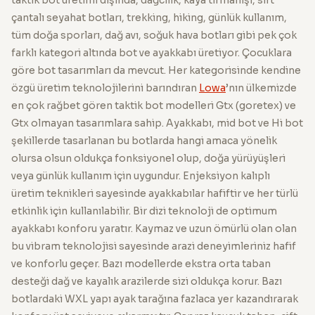
çantalı seyahat botları, trekking, hiking, günlük kullanım,
tüm doğa sporları, dağ avı, soğuk hava botları gibi pek çok
farklı kategori altında bot ve ayakkabı üretiyor. Çocuklara
göre bot tasarımları da mevcut. Her kategorisinde kendine
özgü üretim teknolojilerini barındıran
Lowa
’nın ülkemizde
en çok rağbet gören taktik bot modelleri Gtx (goretex) ve
Gtx olmayan tasarımlara sahip. Ayakkabı, mid bot ve Hi bot
şekillerde tasarlanan bu botlarda hangi amaca yönelik
olursa olsun oldukça fonksiyonel olup, doğa yürüyüşleri
veya günlük kullanım için uygundur. Enjeksiyon kalıplı
üretim teknikleri sayesinde ayakkabılar hafiftir ve her türlü
etkinlik için kullanılabilir. Bir dizi teknoloji de optimum
ayakkabı konforu yaratır. Kaymaz ve uzun ömürlü olan olan
bu vibram teknolojisi sayesinde arazi deneyimleriniz hafif
ve konforlu geçer. Bazı modellerde ekstra orta taban
desteği dağ ve kayalık arazilerde sizi oldukça korur. Bazı
botlardaki WXL yapı ayak tarağına fazlaca yer kazandırarak