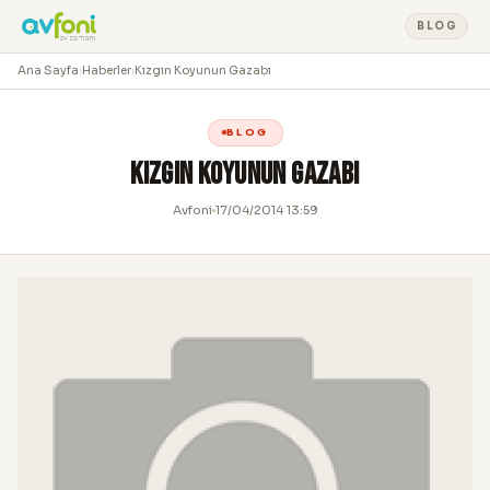
BLOG
Ana Sayfa
›
Haberler
›
Kızgın Koyunun Gazabı
BLOG
Kızgın Koyunun Gazabı
Avfoni
17/04/2014 13:59