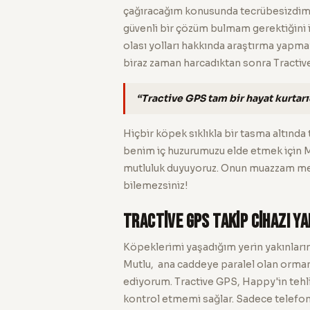
çağıracağım konusunda tecrübesizdim.
güvenli bir çözüm bulmam gerektiğini i
olası yolları hakkında araştırma yapmay
biraz zaman harcadıktan sonra Tractive 
“Tractive GPS tam bir hayat kurtarı
Hiçbir köpek sıklıkla bir tasma altın
benim iç huzurumuzu elde etmek için Mu
mutluluk duyuyoruz. Onun muazzam mera
bilemezsiniz!
Tractive GPS Takip cihazı y
Köpeklerimi yaşadığım yerin yakınları
Mutlu, ana caddeye paralel olan orman
ediyorum. Tractive GPS, Happy'in tehl
kontrol etmemi sağlar. Sadece telefonu