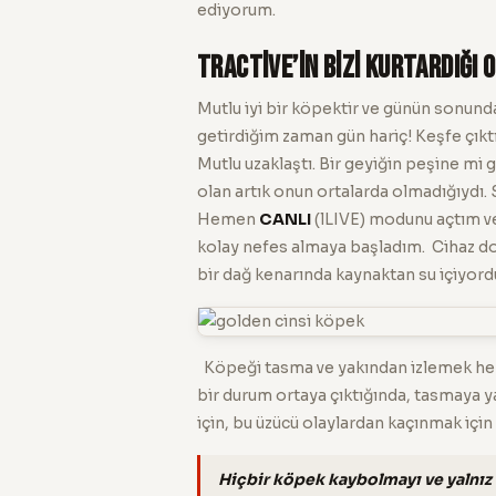
ediyorum.
Tractive’in Bizi Kurtardığı 
Mutlu iyi bir köpektir ve günün sonund
getirdiğim zaman gün hariç! Keşfe çıktığ
Mutlu uzaklaştı. Bir geyiğin peşine mi g
olan artık onun ortalarda olmadığıydı. 
Hemen
CANLI
(lLIVE) modunu açtım v
kolay nefes almaya başladım. Cihaz d
bir dağ kenarında kaynaktan su içiyord
Köpeği tasma ve yakından izlemek her 
bir durum ortaya çıktığında, tasmaya y
için, bu üzücü olaylardan kaçınmak için t
Hiçbir köpek kaybolmayı ve yalnız