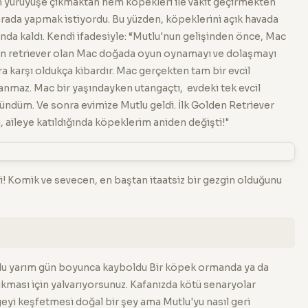
m yürüyüşe çıkmaktan hem köpekleri ile vakit geçirmekten
r arada yapmak istiyordu. Bu yüzden, köpeklerini açık havada
da kaldı. Kendi ifadesiyle: “Mutlu'nun gelişinden önce, Mac
lden retriever olan Mac doğada oyun oynamayı ve dolaşmayı
ra karşı oldukça kibardır. Mac gerçekten tam bir evcil
ranmaz. Mac bir yaşındayken utangaçtı, evdeki tek evcil
düm. Ve sonra evimize Mutlu geldi. İlk Golden Retriever
aileye katıldığında köpeklerim aniden değişti!"
li! Komik ve sevecen, en baştan itaatsiz bir gezgin olduğunu
tlu yarım gün boyunca kayboldu Bir köpek ormanda ya da
kması için yalvarıyorsunuz. Kafanızda kötü senaryolar
geyi keşfetmesi doğal bir şey ama Mutlu'yu nasıl geri