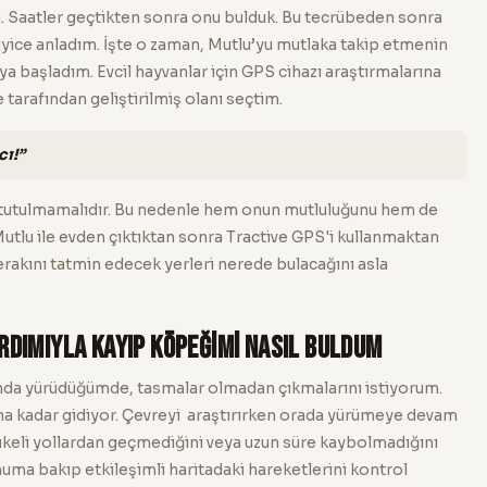
 Saatler geçtikten sonra onu bulduk. Bu tecrübeden sonra
yice anladım. İşte o zaman, Mutlu’yu mutlaka takip etmenin
a başladım. Evcil hayvanlar için GPS cihazı araştırmalarına
tarafından geliştirilmiş olanı seçtim.
cı!”
da tutulmamalıdır. Bu nedenle hem onun mutluluğunu hem de
tlu ile evden çıktıktan sonra Tractive GPS'i kullanmaktan
kını tatmin edecek yerleri nerede bulacağını asla
ardımıyla kayıp köpeğimi nasıl buldum
nda yürüdüğümde, tasmalar olmadan çıkmalarını istiyorum.
a kadar gidiyor. Çevreyi araştırırken orada yürümeye devam
ikeli yollardan geçmediğini veya uzun süre kaybolmadığını
ma bakıp etkileşimli haritadaki hareketlerini kontrol