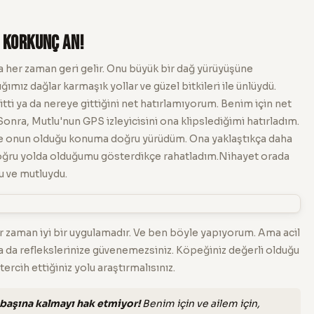
O Korkunç An!
a her zaman geri gelir. Onu büyük bir dağ yürüyüşüne
ımız dağlar karmaşık yollar ve güzel bitkileri ile ünlüydü.
itti ya da nereye gittiğini net hatırlamıyorum. Benim için net
Sonra, Mutlu'nun GPS izleyicisini ona klipslediğimi hatırladım.
e onun olduğu konuma doğru yürüdüm. Ona yaklaştıkça daha
oğru yolda olduğumu gösterdikçe rahatladım.Nihayet orada
u ve mutluydu.
zaman iyi bir uygulamadır. Ve ben böyle yapıyorum. Ama acil
a da reflekslerinize güvenemezsiniz. Köpeğiniz değerli olduğu
ercih ettiğiniz yolu araştırmalısınız.
 başına kalmayı hak etmiyor!
Benim için ve ailem için,