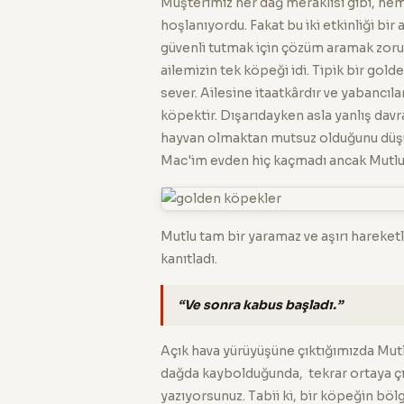
Müşterimiz her dağ meraklısı gibi, he
hoşlanıyordu. Fakat bu iki etkinliği bi
güvenli tutmak için çözüm aramak zorun
ailemizin tek köpeği idi. Tipik bir go
sever. Ailesine itaatkârdır ve yabancıla
köpektir. Dışarıdayken asla yanlış dav
hayvan olmaktan mutsuz olduğunu düşün
Mac'im evden hiç kaçmadı ancak Mutlu, 
Mutlu tam bir yaramaz ve aşırı hareket
kanıtladı.
“Ve sonra kabus başladı.”
Açık hava yürüyüşüne çıktığımızda Mu
dağda kaybolduğunda, tekrar ortaya çı
yazıyorsunuz. Tabii ki, bir köpeğin böl