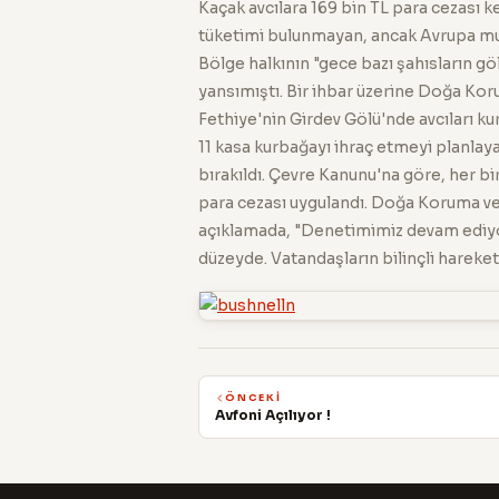
Kaçak avcılara 169 bin TL para cezası ke
tüketimi bulunmayan, ancak Avrupa mutf
Bölge halkının "gece bazı şahısların g
yansımıştı. Bir ihbar üzerine Doğa Kor
Fethiye'nin Girdev Gölü'nde avcıları ku
11 kasa kurbağayı ihraç etmeyi planlaya
bırakıldı. Çevre Kanunu'na göre, her bi
para cezası uygulandı. Doğa Koruma ve 
açıklamada, "Denetimimiz devam ediyor
düzeyde. Vatandaşların bilinçli hareke
ÖNCEKI
Avfoni Açılıyor !