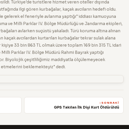
sildi. Türkiye'de turistlere hizmet veren oteller dışında
ağında ilgi gören kurbağalar, kaçak avcıların hedefi oldu.
öle gelerek el feneriyle avlanma yaptığı" iddiası kamuoyuna
uma ve Milli Parklar IV. Bölge Müdürlüğü ve Jandarma ekipleri,
rbağaları avlarken suçüstü yakaladı. Türü koruma altına alınan
n kaçak avcılardan kurtarılan kurbağalar tekrar sulak alana
r kişiye 33 bin 863 TL olmak üzere toplam 169 bin 315 TL idari
Milli Parklar IV. Bölge Müdürü Rahmi Bayrak yaptığı
. Biyolojik çeşitliliğimiz maddiyatla ölçülemeyecek
t etmelerini beklemekteyiz" dedi.
SONRAKI
GPS Takılan İlk Dişi Kurt Öldürüldü