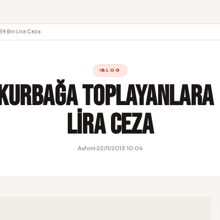
9 Bin Lira Ceza
BLOG
Kurbağa Toplayanlara 
Lira Ceza
Avfoni
22/11/2013 10:04