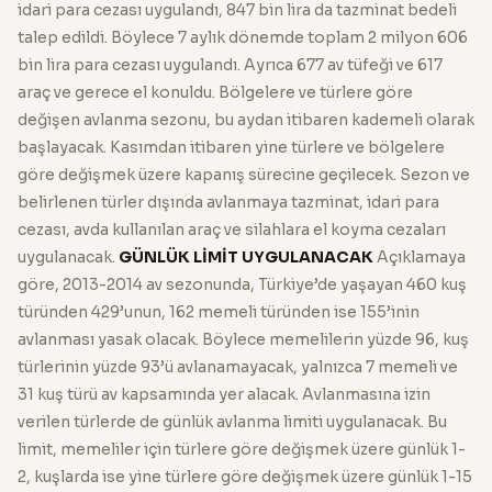
idari para cezası uygulandı, 847 bin lira da tazminat bedeli
talep edildi. Böylece 7 aylık dönemde toplam 2 milyon 606
bin lira para cezası uygulandı. Ayrıca 677 av tüfeği ve 617
araç ve gerece el konuldu. Bölgelere ve türlere göre
değişen avlanma sezonu, bu aydan itibaren kademeli olarak
başlayacak. Kasımdan itibaren yine türlere ve bölgelere
göre değişmek üzere kapanış sürecine geçilecek. Sezon ve
belirlenen türler dışında avlanmaya tazminat, idari para
cezası, avda kullanılan araç ve silahlara el koyma cezaları
uygulanacak.
GÜNLÜK LİMİT UYGULANACAK
Açıklamaya
göre, 2013-2014 av sezonunda, Türkiye’de yaşayan 460 kuş
türünden 429’unun, 162 memeli türünden ise 155’inin
avlanması yasak olacak. Böylece memelilerin yüzde 96, kuş
türlerinin yüzde 93’ü avlanamayacak, yalnızca 7 memeli ve
31 kuş türü av kapsamında yer alacak. Avlanmasına izin
verilen türlerde de günlük avlanma limiti uygulanacak. Bu
limit, memeliler için türlere göre değişmek üzere günlük 1-
2, kuşlarda ise yine türlere göre değişmek üzere günlük 1-15