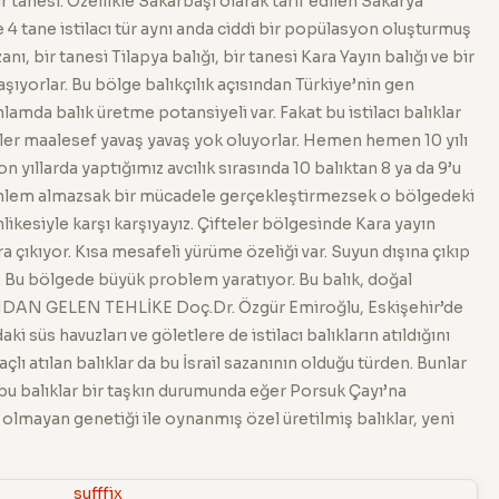
r tanesi. Özellikle Sakarbaşı olarak tarif edilen Sakarya
4 tane istilacı tür aynı anda ciddi bir popülasyon oluşturmuş
nı, bir tanesi Tilapya balığı, bir tanesi Kara Yayın balığı ve bir
yaşıyorlar. Bu bölge balıkçılık açısından Türkiye’nin gen
lamda balık üretme potansiyeli var. Fakat bu istilacı balıklar
ürler maalesef yavaş yavaş yok oluyorlar. Hemen hemen 10 yılı
 yıllarda yaptığımız avcılık sırasında 10 balıktan 8 ya da 9’u
er önlem almazsak bir mücadele gerçekleştirmezsek o bölgedeki
ikesiyle karşı karşıyayız. Çifteler bölgesinde Kara yayın
a çıkıyor. Kısa mesafeli yürüme özeliği var. Suyun dışına çıkıp
r. Bu bölgede büyük problem yaratıyor. Bu balık, doğal
NDAN GELEN TEHLİKE Doç.Dr. Özgür Emiroğlu, Eskişehir’de
i süs havuzları ve göletlere de istilacı balıkların atıldığını
lı atılan balıklar da bu İsrail sazanının olduğu türden. Bunlar
bu balıklar bir taşkın durumunda eğer Porsuk Çayı’na
 olmayan genetiği ile oynanmış özel üretilmiş balıklar, yeni