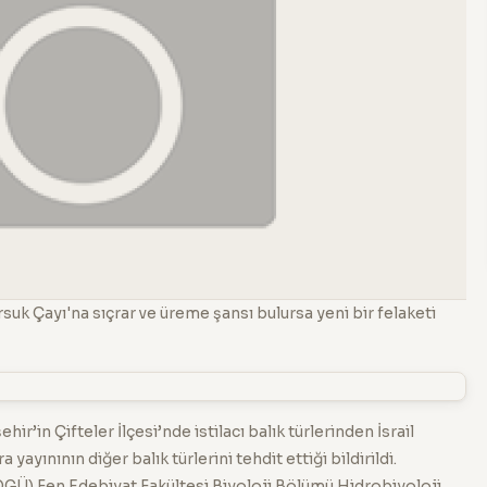
uk Çayı'na sıçrar ve üreme şansı bulursa yeni bir felaketi
hir’in Çifteler İlçesi’nde istilacı balık türlerinden İsrail
a yayınının diğer balık türlerini tehdit ettiği bildirildi.
GÜ) Fen Edebiyat Fakültesi Biyoloji Bölümü Hidrobiyoloji