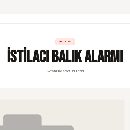
BLOG
İstilacı Balık Alarmı
Avfoni
11/02/2014 17:44