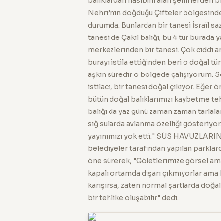
balıklardan nasibini alan şehirlerden bi
Nehri’nin doğduğu Çifteler bölgesinde 
durumda. Bunlardan bir tanesi İsrail saza
tanesi de Çakıl balığı; bu 4 tür burada 
merkezlerinden bir tanesi. Çok ciddi an
burayı istila ettiğinden beri o doğal t
aşkın süredir o bölgede çalışıyorum. Son
istilacı, bir tanesi doğal çıkıyor. Eğ
bütün doğal balıklarımızı kaybetme tehl
balığı da yaz günü zaman zaman tarlalar
sığ sularda avlanma özelliği gösteriyo
yayınımızı yok etti." SÜS HAVUZLARI
belediyeler tarafından yapılan parklardak
öne sürerek, "Göletlerimize görsel amaç
kapalı ortamda dışarı çıkmıyorlar ama 
karışırsa, zaten normal şartlarda doğal
bir tehlike oluşabilir" dedi.