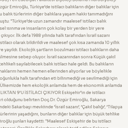
ür Emiroğlu, Türkiye’de istilacı balıkların diğer balıklar için
 balık türlerinin diğer balıklara yaşam hakkı tanımadığını
ştu: "Türkiye’de uzun zamandır maalesef istilacı balık
el ısınma ve insanların çok kolay bir yerden bir yere
ıkıyor. İlk defa 1988 yılında halk tarafından İsrail sazanı
stilacı olarak bildirildi ve maalesef çok kısa zamanda 10 yıllık
e yayıldı. Ekolojik şartların bozulması istilacı balıkların daha
lmesine sebep oluyor. İsrail sazanından sonra Küçük çakıl
ehlikeli sayılabilecek balık istilacı hale geldi. Bu balıkların
am haklarını hemen hemen ellerinden alıyorlar ve böylelikle
ğunlukla halk tarafından eti bilinmediği ve sevilmediği için
. Ülkemizde hem ekolojik anlamda hem de ekonomik anlamda
BALIKTAN 9’U İSTİLACI ÇIKIYOR Eskişehir’in de istilacı
biri olduğunu belirten Doç.Dr. Özgür Emiroğlu, Sakarya
ndeki Sakarbaşı mevkiinde ’İsrail sazanı’, ’Çakıl balığı’, ’Tilapya
k türlerinin yaşadığını, bunların diğer balıklar için büyük tehlike
roğlu şunları kaydetti: "Maalesef Eskişehir de bu istilacı