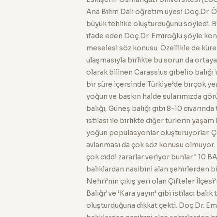
Ana Bilim Dalı öğretim üyesi Doç.Dr. Özg
büyük tehlike oluşturduğunu söyledi. Bu
ifade eden Doç.Dr. Emiroğlu şöyle konu
meselesi söz konusu. Özellikle de küres
ulaşmasıyla birlikte bu sorun da ortaya ç
olarak bilinen Carassius gibelio balığı i
bir süre içersinde Türkiye’de birçok yer
yoğun ve baskın halde sularımızda görü
balığı, Güneş balığı gibi 8-10 civarında t
istilası ile birlikte diğer türlerin yaş
yoğun popülasyonlar oluşturuyorlar. Ço
avlanması da çok söz konusu olmuyor
çok ciddi zararlar veriyor bunlar." 10 
balıklardan nasibini alan şehirlerden 
Nehri’nin çıkış yeri olan Çifteler İlçesi’
Balığı’ ve ’Kara yayın’ gibi istilacı balı
oluşturduğuna dikkat çekti. Doç.Dr. Emi