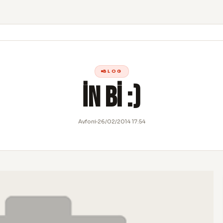
BLOG
İn Bi :)
Avfoni
26/02/2014 17:54