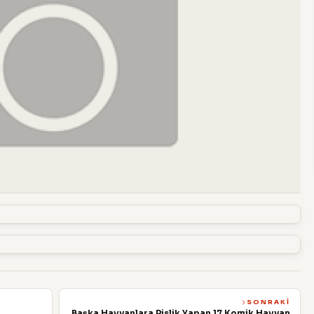
SONRAKI
Başka Hayvanlara Pislik Yapan 17 Komik Hayvan