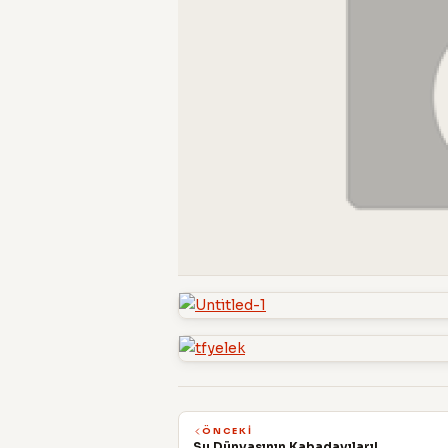
ÖNCEKI
Su Dünyasının Kabadayıları!