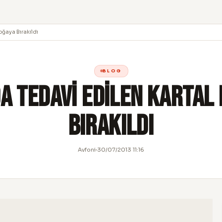
oğaya Bırakıldı
BLOG
da Tedavi Edilen Kartal
Bırakıldı
Avfoni
30/07/2013 11:16