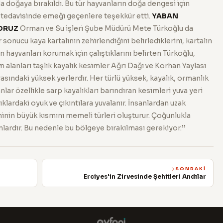
a doğaya bırakıldı. Bu tür hayvanların doğa dengesi için
 tedavisinde emeği geçenlere teşekkür etti.
YABAN
ORUZ
Orman ve Su işleri Şube Müdürü Mete Türkoğlu da
sonucu kaya kartalının zehirlendiğini belirlediklerini, kartalın
n hayvanları korumak için çalıştıklarını belirten Türkoğlu,
m alanları taşlık kayalık kesimler Ağrı Dağı ve Korhan Yaylası
ındaki yüksek yerlerdir. Her türlü yüksek, kayalık, ormanlık
nlar özellikle sarp kayalıkları barındıran kesimleri yuva yeri
ıklardaki oyuk ve çıkıntılara yuvalanır. İnsanlardan uzak
ininin büyük kısmını memeli türleri oluşturur. Çoğunlukla
lanlardır. Bu nedenle bu bölgeye bırakılması gerekiyor.’’
SONRAKI
Erciyes'in Zirvesinde Şehitleri Andılar